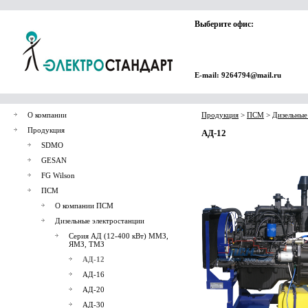
Выберите офис:
E-mail: 9264794@mail.ru
О компании
Продукция
>
ПСМ
>
Дизельные
Продукция
АД-12
SDMO
GESAN
FG Wilson
ПСМ
О компании ПСМ
Дизельные электростанции
Серия АД (12-400 кВт) ММЗ,
ЯМЗ, ТМЗ
АД-12
АД-16
АД-20
АД-30