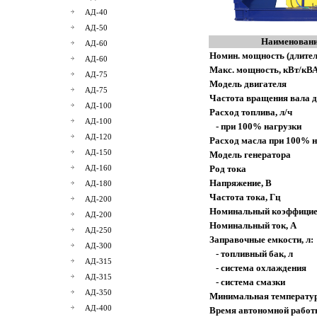
АД-40
АД-50
Наименовани
АД-60
Номин. мощность (длител
АД-60
Макс. мощность, кВт/кВ
АД-75
Модель двигателя
АД-75
Частота вращения вала д
АД-100
Расход топлива, л/ч
АД-100
- при 100% нагрузки
АД-120
Расход масла при 100% н
АД-150
Модель генератора
АД-160
Род тока
Напряжение, В
АД-180
Частота тока, Гц
АД-200
Номинальный коэффицие
АД-200
Номинальный ток, А
АД-250
Заправочные емкости, л:
АД-300
- топливный бак, л
АД-315
- система охлаждения
АД-315
- система смазки
АД-350
Минимальная температур
АД-400
Время автономной работ