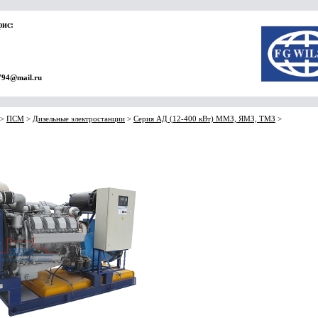
фис:
794@mail.ru
>
ПСМ
>
Дизельные электростанции
>
Серия АД (12-400 кВт) ММЗ, ЯМЗ, ТМЗ
>