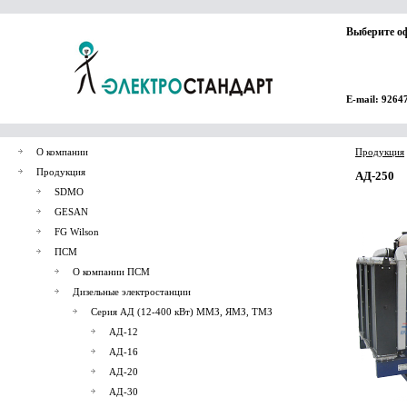
Выберите о
E-mail: 9264
О компании
Продукция
Продукция
АД-250
SDMO
GESAN
FG Wilson
ПСМ
О компании ПСМ
Дизельные электростанции
Серия АД (12-400 кВт) ММЗ, ЯМЗ, ТМЗ
АД-12
АД-16
АД-20
АД-30