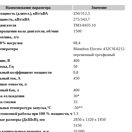
Наименование параметра
Значение
ощность (длител.), кВт/кВА
250/312,5
щность, кВт/кВА
275/343,7
двигателя
ТМЗ-8435.10
вращения вала двигателя, об/мин
1500
оплива, л/ч
00% нагрузки
68,4
генератора
Marathon Electric 432CSL6212
переменный трехфазный
ние, В
400
тока, Гц
50
ьный коэффициент мощности
0,8
ьный ток, А
450
ные емкости, л:
ный бак, л
400
ма охлаждения
30*
а смазки
33
ная температура запуска,°C
-50**
тономной работы при 100 % мощности, ч
5.3
ные размеры (ДхШхВ), мм
2850 х 1320 х 1850
3150
о капитального ремонта, м.ч.
10 000