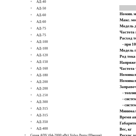
АД-40
АД-50
Номин. м
АД-60
Макс. мо
АД-60
Модель 
АД-75
Частота 
АД-75
Расход т
АД-100
- при 1
АД-100
Модель 
АД-120
Род тока
АД-150
Напряже
Частота 
АД-160
Номинал
АД-180
Номинал
АД-200
Заправоч
АД-200
- топлив
АД-250
- систе
АД-300
- систем
АД-315
Минималь
АД-315
Время ав
АД-350
Габарит
АД-400
Вес, кг
Ресурс д
Серия ADV (64-2000 кВт) Volvo Penta (Швеция)