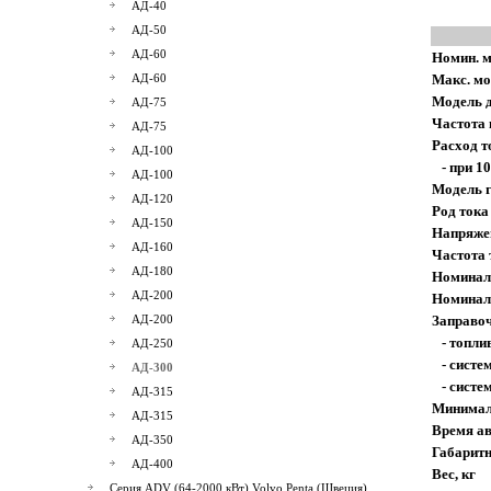
АД-40
АД-50
АД-60
Номин. м
АД-60
Макс. мо
Модель 
АД-75
Частота 
АД-75
Расход т
АД-100
- при 1
АД-100
Модель 
АД-120
Род тока
АД-150
Напряже
АД-160
Частота 
АД-180
Номинал
АД-200
Номинал
АД-200
Заправоч
- топлив
АД-250
- систе
АД-300
- систем
АД-315
Минималь
АД-315
Время ав
АД-350
Габарит
АД-400
Вес, кг
Серия ADV (64-2000 кВт) Volvo Penta (Швеция)