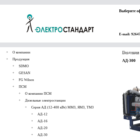
Выберите о
E-mail: 9264
О компании
Продукция
Продукция
АД-300
SDMO
GESAN
FG Wilson
ПСМ
О компании ПСМ
Дизельные электростанции
Серия АД (12-400 кВт) ММЗ, ЯМЗ, ТМЗ
АД-12
АД-16
АД-20
АД-30