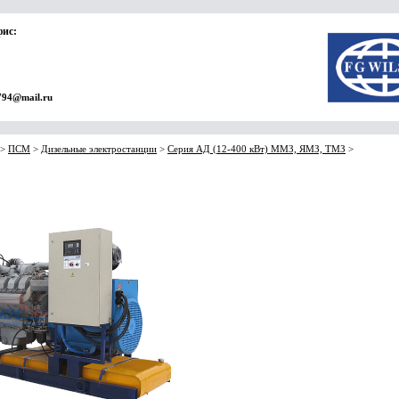
фис:
794@mail.ru
>
ПСМ
>
Дизельные электростанции
>
Серия АД (12-400 кВт) ММЗ, ЯМЗ, ТМЗ
>