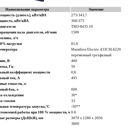
Наименование параметра
Значение
ощность (длител.), кВт/кВА
275/343,7
щность, кВт/кВА
300/375
двигателя
ТМЗ-8435.10
вращения вала двигателя, об/мин
1500
оплива, л/ч
00% нагрузки
81,6
генератора
Marathon Electric 433CSL6220
переменный трехфазный
ние, В
400
тока, Гц
50
ьный коэффициент мощности
0,8
ьный ток, А
495
ные емкости, л:
ный бак, л
600
ма охлаждения
30*
а смазки
33
ная температура запуска,°C
-50**
тономной работы при 100 % мощности, ч
6.6
ные размеры (ДхШхВ), мм
3070 х 1280 х 2050
3600