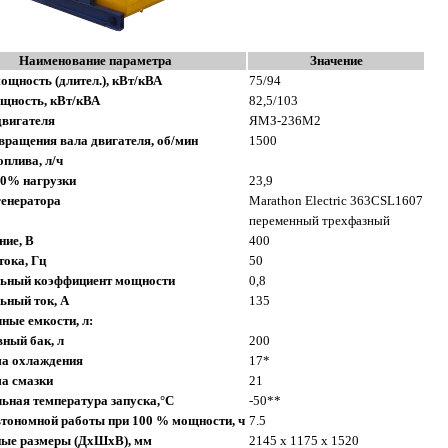
Наименование параметра
Значение
ощность (длител.), кВт/кВА
75/94
щность, кВт/кВА
82,5/103
двигателя
ЯМЗ-236М2
вращения вала двигателя, об/мин
1500
оплива, л/ч
00% нагрузки
23,9
генератора
Marathon Electric 363CSL1607
переменный трехфазный
ние, В
400
тока, Гц
50
ьный коэффициент мощности
0,8
ьный ток, А
135
ные емкости, л:
ный бак, л
200
ма охлаждения
17*
а смазки
21
ная температура запуска,°C
-50**
тономной работы при 100 % мощности, ч
7.5
ные размеры (ДхШхВ), мм
2145 х 1175 х 1520