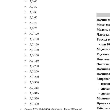
АД-40
АД-50
АД-60
АД-60
Номин. м
АД-75
Макс. мо
АД-75
Модель 
АД-100
Частота 
АД-100
Расход т
- при 1
АД-120
Модель 
АД-150
Род тока
АД-160
Напряже
АД-180
Частота 
АД-200
Номинал
АД-200
Номинал
АД-250
Заправоч
АД-300
- топлив
АД-315
- систе
АД-315
- систем
Минималь
АД-350
Время ав
АД-400
Габарит
Серия ADV (64-2000 кВт) Volvo Penta (Швеция)