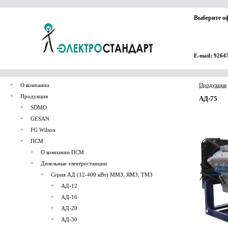
Выберите о
E-mail: 9264
О компании
Продукция
Продукция
АД-75
SDMO
GESAN
FG Wilson
ПСМ
О компании ПСМ
Дизельные электростанции
Серия АД (12-400 кВт) ММЗ, ЯМЗ, ТМЗ
АД-12
АД-16
АД-20
АД-30