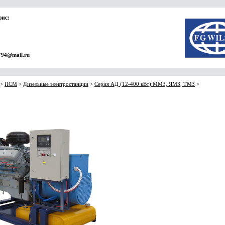
фис:
794@mail.ru
>
ПСМ
>
Дизельные электростанции
>
Серия АД (12-400 кВт) ММЗ, ЯМЗ, ТМЗ
>