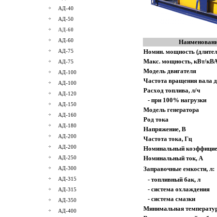
АД-40
АД-50
АД-60
АД-60
Наименовани
АД-75
Номин. мощность (длител
Макс. мощность, кВт/кВ
АД-75
Модель двигателя
АД-100
Частота вращения вала д
АД-100
Расход топлива, л/ч
АД-120
- при 100% нагрузки
АД-150
Модель генератора
АД-160
Род тока
АД-180
Напряжение, В
АД-200
Частота тока, Гц
АД-200
Номинальный коэффицие
АД-250
Номинальный ток, А
АД-300
Заправочные емкости, л:
АД-315
- топливный бак, л
- система охлаждения
АД-315
- система смазки
АД-350
Минимальная температур
АД-400