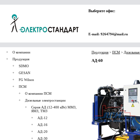
Выберите офис:
E-mail: 9264794@mail.ru
О компании
Продукция
>
ПСМ
>
Дизельные
Продукция
АД-60
SDMO
GESAN
FG Wilson
ПСМ
О компании ПСМ
Дизельные электростанции
Серия АД (12-400 кВт) ММЗ,
ЯМЗ, ТМЗ
АД-12
АД-16
АД-20
АД-30