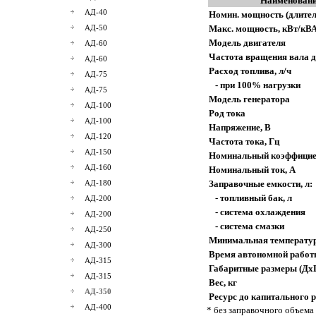
Наименовани
АД-40
Номин. мощность (длител
АД-50
Макс. мощность, кВт/кВ
Модель двигателя
АД-60
Частота вращения вала д
АД-60
Расход топлива, л/ч
АД-75
- при 100% нагрузки
АД-75
Модель генератора
АД-100
Род тока
АД-100
Напряжение, В
АД-120
Частота тока, Гц
АД-150
Номинальный коэффицие
АД-160
Номинальный ток, А
АД-180
Заправочные емкости, л:
- топливный бак, л
АД-200
- система охлаждения
АД-200
- система смазки
АД-250
Минимальная температур
АД-300
Время автономной работ
АД-315
Габаритные размеры (Дх
АД-315
Вес, кг
АД-350
Ресурс до капитального р
АД-400
* без заправочного объема