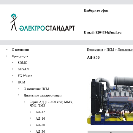
Выберите офис:
E-mail: 9264794@mail.ru
О компании
Продукция
>
ПСМ
>
Дизельные
Продукция
АД-350
SDMO
GESAN
FG Wilson
ПСМ
О компании ПСМ
Дизельные электростанции
Серия АД (12-400 кВт) ММЗ,
ЯМЗ, ТМЗ
АД-12
АД-16
АД-20
АД-30