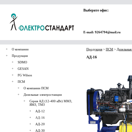
Выберите офис:
E-mail: 9264794@mail.ru
О компании
Продукция
>
ПСМ
>
Дизельные
Продукция
АД-16
SDMO
GESAN
FG Wilson
ПСМ
О компании ПСМ
Дизельные электростанции
Серия АД (12-400 кВт) ММЗ,
ЯМЗ, ТМЗ
АД-12
АД-16
АД-20
АД-30