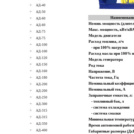
АД-40
АД-50
Наименовани
АД-60
Номин. мощность (длител
АД-60
Макс. мощность, кВт/кВ
АД-75
Модель двигателя
АД-75
Расход топлива, л/ч
АД-100
- при 100% нагрузки
АД-100
Расход масла при 100% н
АД-120
Модель генератора
АД-150
Род тока
АД-160
Напряжение, В
Частота тока, Гц
АД-180
Номинальный коэффицие
АД-200
Номинальный ток, А
АД-200
Заправочные емкости, л:
АД-250
- топливный бак, л
АД-300
- система охлаждения
АД-315
- система смазки
АД-315
Минимальная температур
АД-350
Время автономной работ
АД-400
Габаритные размеры (Дх