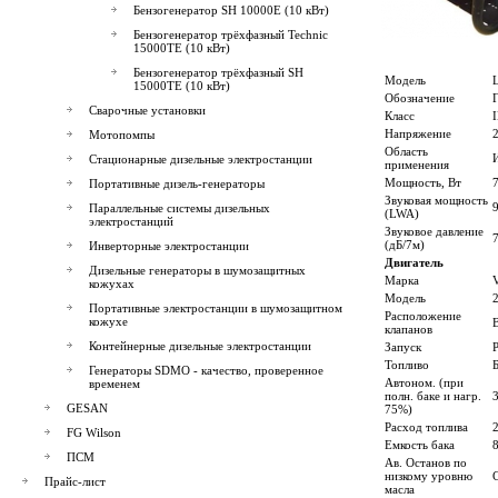
Бензогенератор SH 10000E (10 кВт)
Бензогенератор трёхфазный Technic
15000TE (10 кВт)
Бензогенератор трёхфазный SH
Модель
15000TE (10 кВт)
Обозначение
Сварочные установки
Класс
Напряжение
Мотопомпы
Область
Стационарные дизельные электростанции
применения
Мощность, Вт
Портативные дизель-генераторы
Звуковая мощность
Параллельные системы дизельных
(LWA)
электростанций
Звуковое давление
(дБ/7м)
Инверторные электростанции
Двигатель
Дизельные генераторы в шумозащитных
Марка
кожухах
Модель
Портативные электростанции в шумозащитном
Расположение
кожухе
клапанов
Контейнерные дизельные электростанции
Запуск
Топливо
Генераторы SDMO - качество, проверенное
Автоном. (при
временем
полн. баке и нагр.
3
GESAN
75%)
Расход топлива
2
FG Wilson
Емкость бака
8
ПСМ
Ав. Останов по
низкому уровню
Прайс-лист
масла