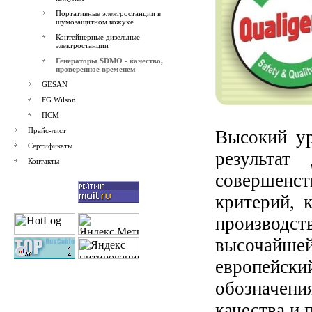
Портативные электростанции в
шумозащитном кожухе
Контейнерные дизельные
электростанции
Генераторы SDMO - качество,
проверенное временем
GESAN
FG Wilson
ПСМ
Прайс-лист
Высокий ур
Сертификаты
результат
Контакты
совершенс
критерий, 
производс
высочайше
европейски
обозначе
качества и