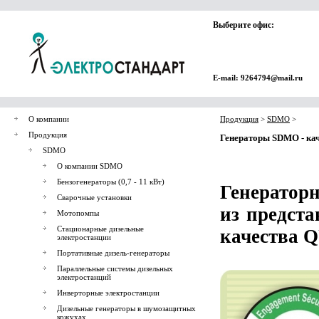
Выберите офис:
E-mail: 9264794@mail.ru
О компании
Продукция
>
SDMO
>
Продукция
Генераторы SDMO - кач
SDMO
О компании SDMO
Бензогенераторы (0,7 - 11 кВт)
Генератор
Сварочные установки
из предст
Мотопомпы
Стационарные дизельные
качества
электростанции
Портативные дизель-генераторы
Параллельные системы дизельных
электростанций
Инверторные электростанции
Дизельные генераторы в шумозащитных
кожухах