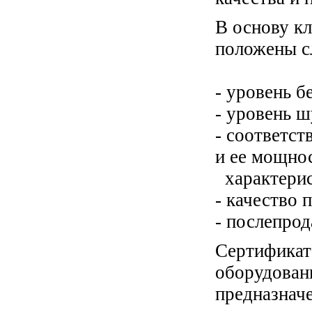
В основу к
положены с
- уровень б
- уровень 
- соответст
и ее мощно
характери
- качество 
- послепро
Сертифика
оборудов
предназнач