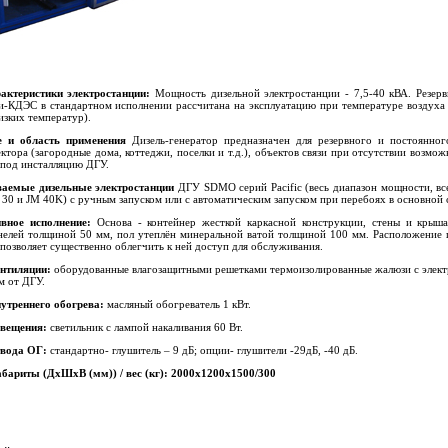
актеристики электростанции:
Мощность дизельной электростанции - 7,5-40 кВА. Резер
и-КДЭС в стандартном исполнении рассчитана на эксплуатацию при температуре воздуха
изких температур).
е и область применения
Дизель-генератор предназначен для резервного и постоянног
ектора (загородные дома, коттеджи, поселки и т.д.), объектов связи при отсутствии возмо
под инсталляцию ДГУ.
ваемые дизельные электростанции
ДГУ SDMO серий Pacific
(весь диапазон мощности, в
 30 и JM 40K) с ручным запуском или с автоматическим запуском при перебоях в основной 
ивное исполнение:
Основа - контейнер жесткой каркасной конструкции, стены и крыша
нелей толщиной 50 мм, пол утеплён минеральной ватой толщиной 100 мм. Расположение 
 позволяет существенно облегчить к ней доступ для обслуживания.
нтиляции:
оборудованные влагозащитными решетками термоизолированные жалюзи с элек
м от ДГУ.
утреннего обогрева:
масляный обогреватель 1 кВт.
свещения:
светильник с лампой накаливания 60 Вт.
твода ОГ:
стандартно- глушитель – 9 дБ; опции- глушители -29дБ, -40 дБ.
бариты (ДхШхВ (мм)) / вес (кг): 2000x1200x1500/300