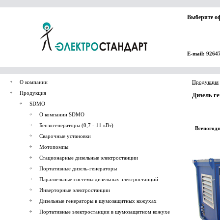
Выберите о
E-mail: 9264
О компании
Продукция
Продукция
Дизель г
SDMO
О компании SDMO
Бензогенераторы (0,7 - 11 кВт)
Всепогодн
Сварочные установки
Мотопомпы
Стационарные дизельные электростанции
Портативные дизель-генераторы
Параллельные системы дизельных электростанций
Инверторные электростанции
Дизельные генераторы в шумозащитных кожухах
Портативные электростанции в шумозащитном кожухе