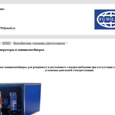
фис:
794@mail.ru
>
SDMO
>
Контейнерные дизельные электростанции
>
енераторы в миниконтейнерах
ые миниконтейнеры для резервного и постоянного электроснабжения при отстутствии 
установки дизельной электростанции.