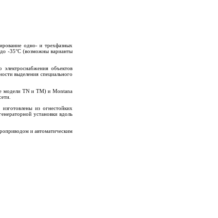
вирование одно- и трехфазных
 до -35°С (возможны варианты
о электроснабжения объектов
жности выделения специального
се модели TN и TM) и Montana
сети.
 изготовлены из огнестойких
генераторной установки вдоль
троприводом и автоматическим