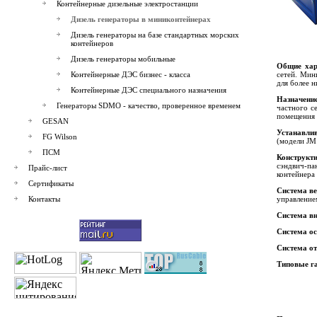
Контейнерные дизельные электростанции
Дизель генераторы в миниконтейнерах
Дизель генераторы на базе стандартных морских
контейнеров
Дизель генераторы мобильные
Общие хар
Контейнерные ДЭС бизнес - класса
сетей. Мин
для более н
Контейнерные ДЭС специального назначения
Назначени
Генераторы SDMO - качество, проверенное временем
частного с
помещения 
GESAN
Устанавли
FG Wilson
(модели JM
ПСМ
Конструкт
сэндвич-па
Прайс-лист
контейнера
Сертификаты
Система ве
Контакты
управление
Система вн
Система о
Система о
Типовые га