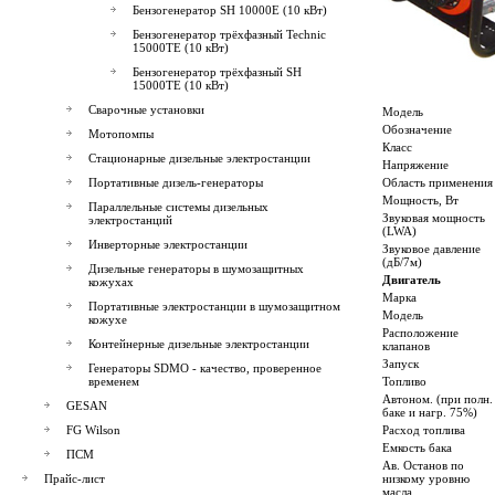
Бензогенератор SH 10000E (10 кВт)
Бензогенератор трёхфазный Technic
15000TE (10 кВт)
Бензогенератор трёхфазный SH
15000TE (10 кВт)
Сварочные установки
Модель
Обозначение
Мотопомпы
Класс
Стационарные дизельные электростанции
Напряжение
Портативные дизель-генераторы
Область применения
Мощность, Вт
Параллельные системы дизельных
Звуковая мощность
электростанций
(LWA)
Инверторные электростанции
Звуковое давление
(дБ/7м)
Дизельные генераторы в шумозащитных
Двигатель
кожухах
Марка
Портативные электростанции в шумозащитном
Модель
кожухе
Расположение
Контейнерные дизельные электростанции
клапанов
Запуск
Генераторы SDMO - качество, проверенное
временем
Топливо
Автоном. (при полн.
GESAN
баке и нагр. 75%)
FG Wilson
Расход топлива
Емкость бака
ПСМ
Ав. Останов по
Прайс-лист
низкому уровню
масла