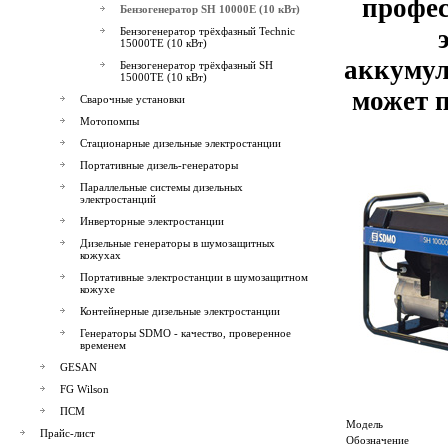
профе
Бензогенератор SH 10000E (10 кВт)
Бензогенератор трёхфазный Technic
15000TE (10 кВт)
аккумул
Бензогенератор трёхфазный SH
15000TE (10 кВт)
может п
Сварочные установки
Мотопомпы
Стационарные дизельные электростанции
Портативные дизель-генераторы
Параллельные системы дизельных
электростанций
Инверторные электростанции
Дизельные генераторы в шумозащитных
кожухах
Портативные электростанции в шумозащитном
кожухе
Контейнерные дизельные электростанции
Генераторы SDMO - качество, проверенное
временем
GESAN
FG Wilson
ПСМ
Модель
Прайс-лист
Обозначение