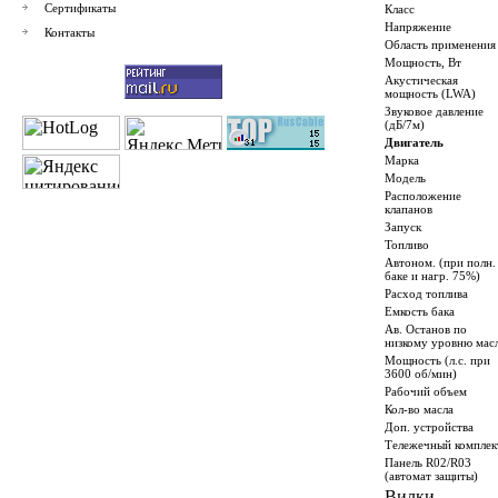
Сертификаты
Класс
Напряжение
Контакты
Область применения
Мощность, Вт
Акустическая
мощность (LWA)
Звуковое давление
(дБ/7м)
Двигатель
Марка
Модель
Расположение
клапанов
Запуск
Топливо
Автоном. (при полн.
баке и нагр. 75%)
Расход топлива
Емкость бака
Ав. Останов по
низкому уровню мас
Мощность (л.с. при
3600 об/мин)
Рабочий объем
Кол-во масла
Доп. устройства
Тележечный комплек
Панель R02/R03
(автомат защиты)
Вилки