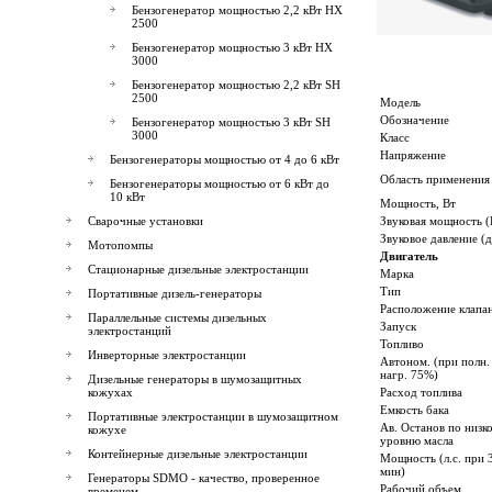
Бензогенератор мощностью 2,2 кВт HX
2500
Бензогенератор мощностью 3 кВт HX
3000
Бензогенератор мощностью 2,2 кВт SH
2500
Модель
Обозначение
Бензогенератор мощностью 3 кВт SH
3000
Класс
Напряжение
Бензогенераторы мощностью от 4 до 6 кВт
Область применения
Бензогенераторы мощностью от 6 кВт до
10 кВт
Мощность, Вт
Сварочные установки
Звуковая мощность 
Звуковое давление (
Мотопомпы
Двигатель
Стационарные дизельные электростанции
Марка
Тип
Портативные дизель-генераторы
Расположение клапа
Параллельные системы дизельных
Запуск
электростанций
Топливо
Инверторные электростанции
Автоном. (при полн.
нагр. 75%)
Дизельные генераторы в шумозащитных
кожухах
Расход топлива
Емкость бака
Портативные электростанции в шумозащитном
Ав. Останов по низк
кожухе
уровню масла
Контейнерные дизельные электростанции
Мощность (л.с. при 
мин)
Генераторы SDMO - качество, проверенное
Рабочий объем
временем