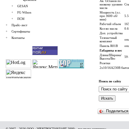
Ав. Останов по
низкому уровню
Ст
GESAN
масла
FG Wilson
Мощность (л.с.
при 3600 об/
5.5
ПСМ
мин)
Рабочий объем
16
Прайс-лист
Кол-во масла
0.6
Сертификаты
Доп. устройства
Контакты
Тележечный
оп
комплект
Панель R01B
оп
Габариты и вес
Длина/Ширина/
59 
Высота/Вес
Розетки
2x10/16A230В быто
Поиск по сайту
Поделитьс
© 2007—2026 ООО «ЭЛЕКТРОСТАНДАРТ 2000», все права защищены.