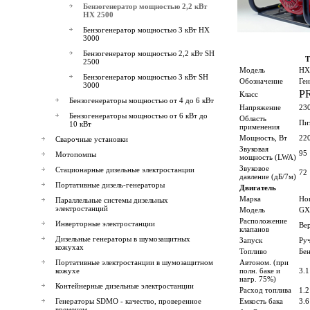
Бензогенератор мощностью 2,2 кВт
HX 2500
Бензогенератор мощностью 3 кВт HX
3000
Бензогенератор мощностью 2,2 кВт SH
Т
2500
Модель
HX
Бензогенератор мощностью 3 кВт SH
Обозначение
Ген
3000
P
Класс
Бензогенераторы мощностью от 4 до 6 кВт
Напряжение
230
Бензогенераторы мощностью от 6 кВт до
Область
Пи
10 кВт
применения
Мощность, Вт
22
Сварочные установки
Звуковая
95
Мотопомпы
мощность (LWA)
Звуковое
Стационарные дизельные электростанции
72
давление (дБ/7м)
Портативные дизель-генераторы
Двигатель
М
арка
Ho
Параллельные системы дизельных
электростанций
Модель
GX
Расположение
Инверторные электростанции
Ве
клапанов
Дизельные генераторы в шумозащитных
Запуск
Ру
кожухах
Топливо
Бе
Портативные электростанции в шумозащитном
Автоном. (при
кожухе
полн. баке и
3.1
нагр. 75%)
Контейнерные дизельные электростанции
Расход топлива
1.2
Генераторы SDMO - качество, проверенное
Емкость бака
3.6
временем