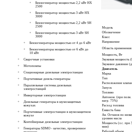
Бензогенератор мощностью 2,2 кВт HX
2500
Бензогенератор мощностью 3 кВт HX
3000
Бензогенератор мощностью 2,2 кВт SH
2500
Модель
Обозначение
Бензогенератор мощностью 3 кВт SH
3000
Класс
Напряжение
Бензогенераторы мощностью от 4 до 6 кВт
Область применения
Бензогенераторы мощностью от 6 кВт до
10 кВт
Мощность, Вт
Сварочные установки
Звуковая мощность 
Звуковое давление (
Мотопомпы
Двигатель
Стационарные дизельные электростанции
Марка
Тип
Портативные дизель-генераторы
Расположение клапа
Параллельные системы дизельных
Запуск
электростанций
Топливо
Инверторные электростанции
Автоном. (при полн.
нагр. 75%)
Дизельные генераторы в шумозащитных
кожухах
Расход топлива
Емкость бака
Портативные электростанции в шумозащитном
Ав. Останов по низк
кожухе
уровню масла
Контейнерные дизельные электростанции
Мощность (л.с. при 
мин)
Генераторы SDMO - качество, проверенное
Рабочий объем
временем