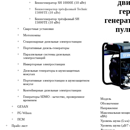
дви
Бензогенератор SH 10000E (10 кВт)
ге
Бензогенератор трёхфазный Technic
15000TE (10 кВт)
генера
Бензогенератор трёхфазный SH
15000TE (10 кВт)
пул
Сварочные установки
Мотопомпы
Стационарные дизельные электростанции
Портативные дизель-генераторы
Параллельные системы дизельных
электростанций
Инверторные электростанции
Дизельные генераторы в шумозащитных
кожухах
Портативные электростанции в шумозащитном
кожухе
Контейнерные дизельные электростанции
Генераторы SDMO - качество, проверенное
Модель
временем
Обозначение
GESAN
Напряжение
Максимальная мощно
FG Wilson
кВА)
ПСМ
Уровень шума (Lwa)
Уровень шума (дБ/7 
Прайс-лист