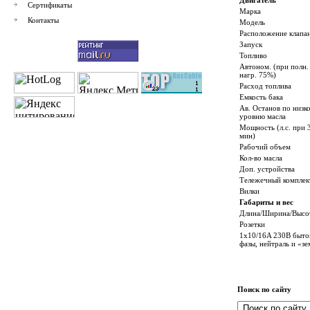
Двигатель
Сертификаты
Марка
Контакты
Модель
Расположение клапа
Запуск
Топливо
Автоном. (при полн.
нагр. 75%)
Расход топлива
Емкость бака
Ав. Останов по низк
уровню масла
Мощность (л.с. при 
мин)
Рабочий объем
Кол-во масла
Доп. устройства
Тележечный комплек
Вилки
Габариты и вес
Длина/Ширина/Высо
Розетки
1x10/16A 230В быто
фазы, нейтраль и «зе
Поиск по сайту