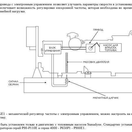
привода с электронным управлением позволяет улучшить параметры скорости в установивш
еспечивает возможность регулировки изохронной частоты, которая необходима во врем
инейной нагрузки.
GE1 - механический регулятор частоты с электронным управлением, можно настроить н
тику.
быть установлен только в двигателях с топливным насосом Stanadyne. Стандартно устана
ераторов серий P90-P110E и серии 4000 - P650P1 - P900E1.