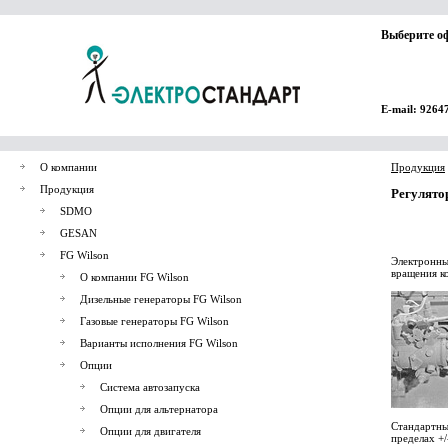
Выберите о
E-mail: 9264
О компании
Продукция
Продукция
Регулято
SDMO
GESAN
FG Wilson
Электронны
вращения к
О компании FG Wilson
Дизельные генераторы FG Wilson
Газовые генераторы FG Wilson
Варианты исполнения FG Wilson
Опции
Система автозапуска
Опции для альтернатора
Стандартны
Опции для двигателя
пределах +/