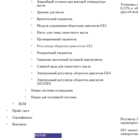
Аварийный останов при высокой температуре
Установка 
масла
0,25% и об
другой нел
Дренаж для масла
Критический глушитель
Модуль управления оборотами двигателя GE3
Насос для слива смазочного масла
Промышленный глушитель
Регулятор оборотов двигателя GE1
Резидентный глушитель
Свинцово-кислотный пусковой аккумулятор
Сливной кран для смазочного масла
Электронный регулятор оборотов двигателя GE4
Электронный регулятор оборотов двигателя
GE5/GE6
Опции системы охлаждения
Опции для топливной системы
ПСМ
Прайс-лист
Сертификаты
Регулятор 
характерис
Контакты
GE1 может 
электроген