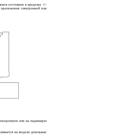
емся состоянии в пределах +/-
я приложения электронной или
а изохронную или на падающую
вливается на модели дизельных