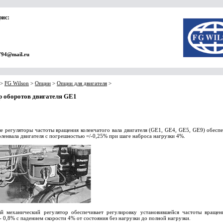
фис:
794@mail.ru
>
FG Wilson
>
Опции
>
Опции для двигателя
>
р оборотов двигателя GE1
е регуляторы частоты вращения коленчатого вала двигателя (GE1, GE4, GE5, GE9) обесп
оленвала двигателя с погрешностью =/-0,25% при шаге наброса нагрузки 4%.
й механический регулятор обеспечивает регулировку установившейся частоты вращен
- 0,8% с падением скорости 4% от состояния без нагрузки до полной нагрузки.