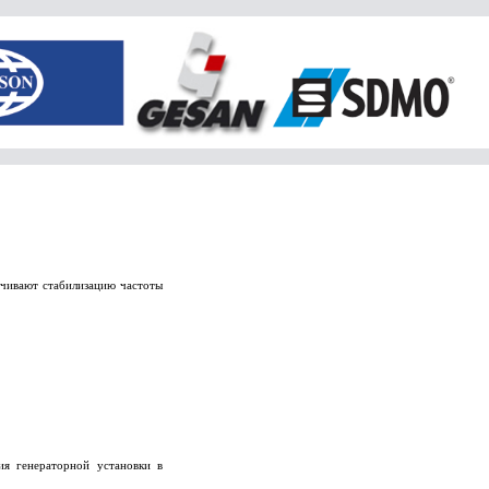
ечивают стабилизацию частоты
ия генераторной установки в