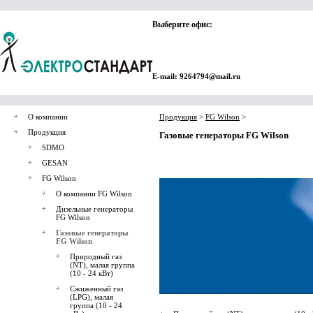
Выберите офис:
E-mail: 9264794@mail.ru
О компании
Продукция
>
FG Wilson
>
Продукция
Газовые генераторы FG Wilson
SDMO
GESAN
FG Wilson
О компании FG Wilson
Дизельные генераторы
FG Wilson
Газовые генераторы
FG Wilson
Природный газ
(NT), малая группа
(10 - 24 кВт)
Сжиженный газ
(LPG), малая
группа (10 - 24