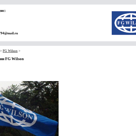
фис:
794@mail.ru
>
FG Wilson
>
ии FG Wilson