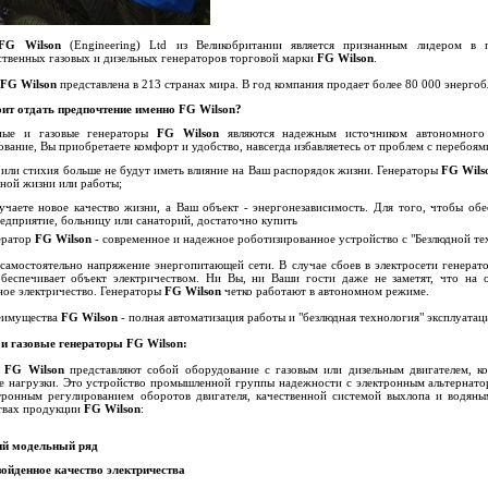
FG Wilson
(Engineering) Ltd из Великобритании является признанным лидером в 
ственных газовых и дизельных генераторов торговой марки
FG Wilson
.
FG Wilson
представлена в 213 странах мира. В год компания продает более 80 000 энергоб
ит отдать предпочтение именно FG Wilson?
ные и газовые генераторы
FG Wilson
являются надежным источником автономного 
вание, Вы приобретаете комфорт и удобство, навсегда избавляетесь от проблем с перебоям
 или стихия больше не будут иметь влияние на Ваш распорядок жизни. Генераторы
FG Wils
ьной жизни или работы;
учаете новое качество жизни, а Ваш объект - энергонезависимость. Для того, чтобы обе
едприятие, больницу или санаторий, достаточно купить
ератор
FG Wilson
- современное и надежное роботизированное устройство с "Безлюдной те
самостоятельно напряжение энергопитающей сети. В случае сбоев в электросети генерато
беспечивает объект электричеством. Ни Вы, ни Ваши гости даже не заметят, что на о
ное электричество. Генераторы
FG Wilson
четко работают в автономном режиме.
еимущества
FG Wilson
- полная автоматизация работы и "безлюдная технология" эксплуатац
и газовые генераторы FG Wilson:
ы
FG Wilson
представляют собой оборудование с газовым или дизельным двигателем, к
 нагрузки. Это устройство промышленной группы надежности с электронным альтернато
ктронным регулированием оборотов двигателя, качественной системой выхлопа и водян
твах продукции
FG Wilson
:
й модельный ряд
зойденное качество электричества