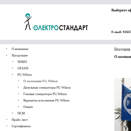
Выберите о
E-mail: 9264
О компании
Продукция
Продукция
О компан
SDMO
GESAN
FG Wilson
О компании FG Wilson
Дизельные генераторы FG Wilson
Газовые генераторы FG Wilson
Варианты исполнения FG Wilson
Опции
ПСМ
Прайс-лист
Сертификаты