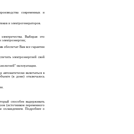
производства современных и
локов и электрогенераторов.
электричества. Выбирая это
и электроэнергии;
on
обеспечат Вам все гарантии
спечить электроэнергией свой
хнологией" эксплуатации.
р автоматически включаться в
бъекте (в доме) отключалось
ии.
оторый способен выдерживать
ром (источником переменного
ым охлаждением. Подробнее о