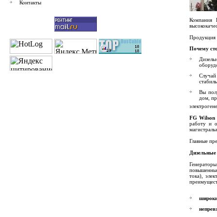
Контакты
Компания
высококаче
Продукция
Почему сто
Дизель
оборудо
Случай
стабил
Вы пол
дом, пр
электроген
FG Wilson
работу и о
магистраль
Главные пр
Дизельные 
Генератор
повышенные
тока), эле
преимущес
широки
непрев