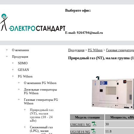
Выберите офис:
E-mail: 9264794@mail.ru
О компании
Продукция
>
FG Wilson
>
Газовые генератор
Продукция
Природный газ (NT), малая группа (10
SDMO
GESAN
FG Wilson
О компании FG Wilson
Дизельные генераторы
FG Wilson
Газовые генераторы FG
Wilson
Природный газ
(NT), малая
группа (10 - 24
Модель станции
Мощность, кВА
кВт)
30
UHG30E1 NG
Сжиженный газ
(LPG), малая
11.8
UG13E1S NG