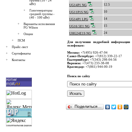
группа (10 - 24
кВт)
12.5
UG14P1 NG
Газогенераторы
10
UG11P1S NG
средней группы -
(40 - 100 кВт)
14
UG14P1 LPG
Варианты исполнения
15
UG16.5E1 NG
FG Wilson
24
UHG24E1S NG
Опции
ПСМ
Для получения подробной информации 
телефонам:
Прайс-лист
Москва:
+7(495) 926-47-94
Сертификаты
Санкт-Петербург:
+7(812) 339-22-17
Екатеринбург:
+7(343) 298-04-56
Контакты
Воронеж:
+7(473) 233-38-08
Краснодар:
+7(861) 944-00-19
Поиск по сайту
Поделиться…