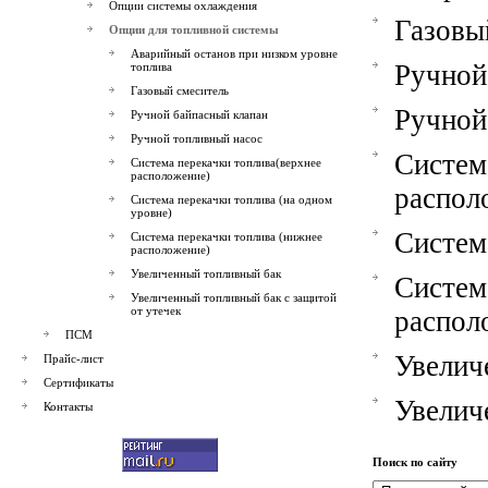
Опции системы охлаждения
Газовы
Опции для топливной системы
Аварийный останов при низком уровне
Ручной
топлива
Газовый смеситель
Ручной
Ручной байпасный клапан
Ручной топливный насос
Сист
Система перекачки топлива(верхнее
расположение)
распол
Система перекачки топлива (на одном
уровне)
Систем
Система перекачки топлива (нижнее
расположение)
Увеличенный топливный бак
Сист
Увеличенный топливный бак с защитой
от утечек
распол
ПСМ
Увелич
Прайс-лист
Сертификаты
Увелич
Контакты
Поиск по сайту