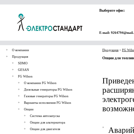
Выберите офис:
E-mail: 9264794@mail.
О компании
Продукция
>
FG Wils
Продукция
Опции для топли
SDMO
GESAN
FG Wilson
Приведен
О компании FG Wilson
расши
Дизельные генераторы FG Wilson
Газовые генераторы FG Wilson
электр
Варианты исполнения FG Wilson
возможно
Опции
Система автозапуска
Опции для альтернатора
Аварий
Опции для двигателя