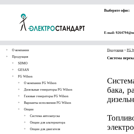
Выберите офис:
E-mail: 9264794@ma
О компании
Продукция
>
FG W
Продукция
Система перек
SDMO
GESAN
FG Wilson
Система
О компании FG Wilson
бака, 
Дизельные генераторы FG Wilson
Газовые генераторы FG Wilson
дизельн
Варианты исполнения FG Wilson
Опции
Топли
Система автозапуска
Опции для альтернатора
электр
Опции для двигателя