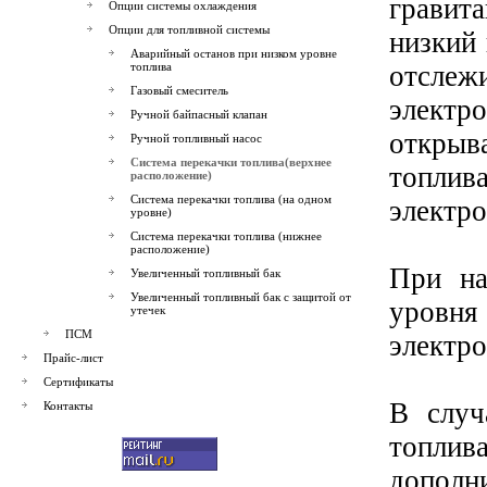
гравит
Опции системы охлаждения
Опции для топливной системы
низкий
Аварийный останов при низком уровне
топлива
отсле
Газовый смеситель
электр
Ручной байпасный клапан
открыв
Ручной топливный насос
Система перекачки топлива(верхнее
топли
расположение)
Система перекачки топлива (на одном
электр
уровне)
Система перекачки топлива (нижнее
расположение)
При на
Увеличенный топливный бак
Увеличенный топливный бак с защитой от
уровн
утечек
ПСМ
электр
Прайс-лист
Сертификаты
В случ
Контакты
топли
допол