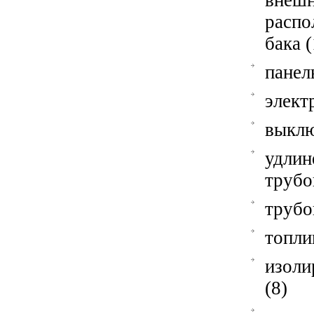
внеш
расп
бака (
панел
элект
выклю
удли
трубо
трубо
топли
изоли
(8)