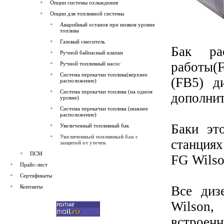
Опции системы охлаждения
Опции для топливной системы
Аварийный останов при низком уровне
топлива
Газовый смеситель
Бак ра
Ручной байпасный клапан
работы(
Ручной топливный насос
Система перекачки топлива(верхнее
(FB5) д
расположение)
Система перекачки топлива (на одном
дополнит
уровне)
Система перекачки топлива (нижнее
расположение)
Баки эт
Увеличенный топливный бак
Увеличенный топливный бак с
станция
защитой от утечек
ПСМ
FG Wilso
Прайс-лист
Сертификаты
Контакты
Все диз
Wilson
встроен