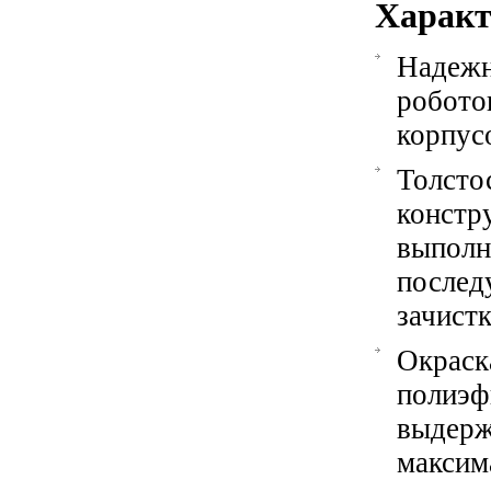
Характ
Надеж
робот
корпус
Толсто
конст
выпол
после
зачист
Окра
полиэ
выдер
макси