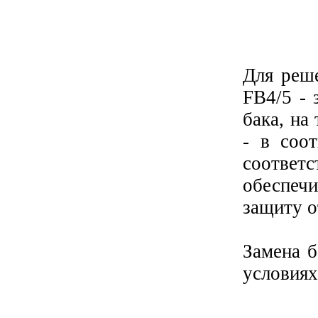
Для реше
FB4/5 - 
бака, на
- в соо
соответ
обеспе
защиту о
Замена 
условиях