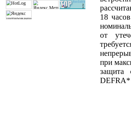
рассчит
18 часов
номиналь
от утеч
требуетс
непреры
при макс
защита 
DEFRA*