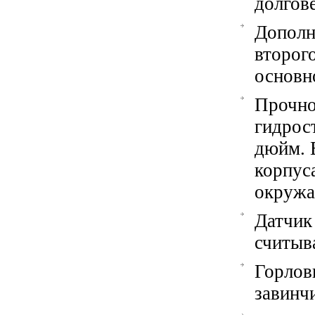
долгов
Дополн
второг
основн
Проч
гидрос
дюйм. 
корпус
окруж
Датчи
считыв
Горл
завинч