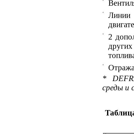
Вентил
Линии 
двигат
2 допо
други
топлив
Отража
* DEFR
среды и 
Таблица