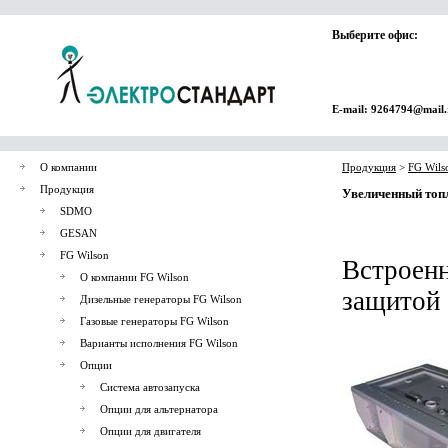
Выберите офис:
E-mail: 9264794@mail.
О компании
Продукция
>
FG Wils
Продукция
Увеличенный топл
SDMO
GESAN
FG Wilson
Встроен
О компании FG Wilson
защитой 
Дизельные генераторы FG Wilson
Газовые генераторы FG Wilson
Варианты исполнения FG Wilson
Опции
Система автозапуска
Опции для альтернатора
Опции для двигателя