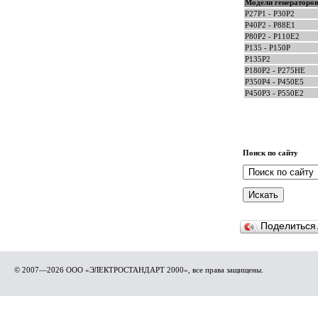
Модели генераторо
P27P1 - P30P2
P40P2 - P88E1
P80P2 - P110E2
P135 - P150P
P135P2
P180P2 - P275HE
P350P4 - P450E5
P450P3 - P550E2
Поиск по сайту
Поделитьс
© 2007—2026 ООО «ЭЛЕКТРОСТАНДАРТ 2000», все права защищены.