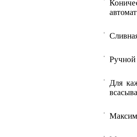
Кониче
автома
Сливная
Ручной
Для ка
всасыва
Максима