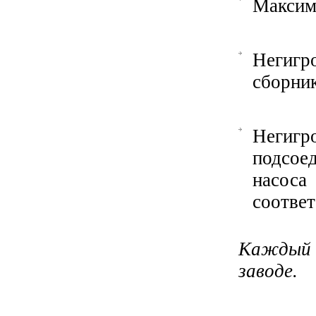
Максима
Негигр
сборник
Неги
подсое
насо
соотве
Каждый 
заводе.