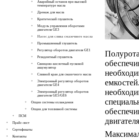
Аварийный останов при высокой
температуре масла
Дренаж для масла
Критический глушитель
Модуль управления оборотами
двигателя GE3
Насос для слива смазочного масла
Промышленный глушитель
Регулятор оборотов двигателя GE1
Полуро
Резидентный глушитель
обеспечи
Свинцово-кислотный пусковой
аккумулятор
необход
Сливной кран для смазочного масла
емкостей
Электронный регулятор оборотов
двигателя GE4
необхо
Электронный регулятор оборотов
двигателя GE5/GE6
специал
Опции системы охлаждения
обеспечи
Опции для топливной системы
ПСМ
двигателя
Прайс-лист
Сертификаты
Максимал
Контакты