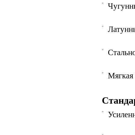
Чугунн
Латунн
Стально
Мягкая 
Станда
Усилен