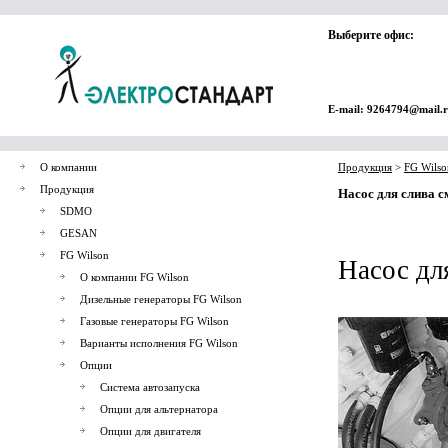
Выберите офис:
E-mail: 9264794@mail.
О компании
Продукция
>
FG Wilso
Продукция
Насос для слива с
SDMO
GESAN
FG Wilson
Насос дл
О компании FG Wilson
Дизельные генераторы FG Wilson
Газовые генераторы FG Wilson
Варианты исполнения FG Wilson
Опции
Система автозапуска
Опции для альтернатора
Опции для двигателя