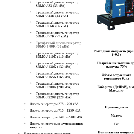
Трехфазный дизель генератор
SDMO J 33 (33 кВА)
Трехфазный дизель генератор
SDMO J 44K (44 кВА)
Трехфазный дизель генератор
SDMO J 66K (66 кВА)
Трехфазный дизель генератор
SDMO J 77K (77 кВА)
Трехфазный дизель генератор
SDMO J 88K (88 кВА)
Выходная мощность (при 
Трехфазный дизель генератор
f=0.8)
SDMO J 110K (110 кВА)
Потребление топлива п
Трехфазный дизель генератор
нагрузке 75%
SDMO J 130K (132 кВА)
Трехфазный дизель генератор
Объем встроенного
SDMO J 165K (165 кВА)
топливного бака
Трехфазный дизель генератор
Габариты (ДхШхВ), мм 
SDMO J 200K (200 кВА)
Масса, кг
Трехфазный дизель генератор
SDMO J 220K (220 кВА)
Дизель генераторы 275 - 700 кВА
Производитель
Дизель генераторы 715 - 1250 кВА
Модель
Дизель генераторы 1400 - 3300 кВА
Дизель генераторы в шумозащитных
Тип
кожухах
Номинальная мощност
Портативные дизель-генераторы