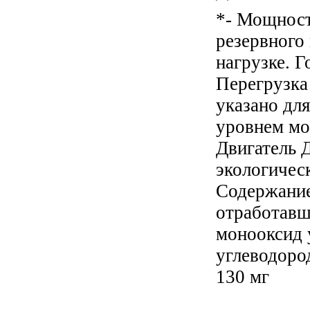
*- Мощност
резервного
нагрузке. Г
Перегрузка
указано дл
уровнем мор
Двигатель 
экологичес
Содержание
отработавш
монооксид 
углеводоро
130 мг