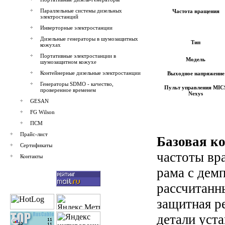
Параллельные системы дизельных
Частота вращения
электростанций
Инверторные электростанции
Дизельные генераторы в шумозащитных
Тип
кожухах
Портативные электростанции в
Модель
шумозащитном кожухе
Контейнерные дизельные электростанции
Выходное напряжение
Генераторы SDMO - качество,
Пульт управления
MIC
проверенное временем
Nexys
GESAN
FG Wilson
ПСМ
Прайс-лист
Базовая к
Сертификаты
частоты вр
Контакты
рама с дем
рассчитанн
защитная р
детали уста