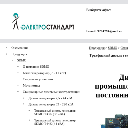
Выберите офис:
E-mail: 9264794@mail.ru
О компании
Продукция
>
SDMO
>
Стац
Продукция
Трехфазный дизель ге
SDMO
О компании SDMO
Бензогенераторы (0,7 - 11 кВт)
Ди
Сварочные установки
промышл
Мотопомпы
Стационарные дизельные электростанции
постоянн
Дизель генераторы 7,5 - 44 кВА
Дизель генераторы 33 - 220 кВА
Трехфазный дизель генератор
SDMO T33K (33 кВА)
Трехфазный дизель генератор
SDMO Т44К (44 кВА)