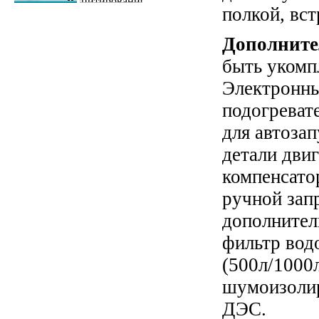
полкой, вс
Дополните
быть укомп
Электронны
подогреват
для автозап
детали двиг
компенсато
ручной зап
дополнител
фильтр вод
(500л/1000
шумоизоли
ДЭС
.