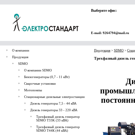
Выберите офис:
E-mail: 9264794@mail.ru
О компании
Продукция
>
SDMO
>
Стац
Продукция
Трехфазный дизель ге
SDMO
О компании SDMO
Бензогенераторы (0,7 - 11 кВт)
Ди
Сварочные установки
промышл
Мотопомпы
Стационарные дизельные электростанции
постоянн
Дизель генераторы 7,5 - 44 кВА
Дизель генераторы 33 - 220 кВА
Трехфазный дизель генератор
SDMO T33K (33 кВА)
Трехфазный дизель генератор
SDMO Т44К (44 кВА)