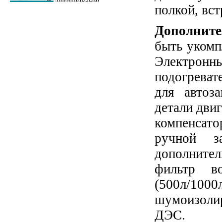
полкой, вс
Дополните
быть укомп
Электрон
подогрева
для автоз
детали двиг
компенсат
ручной за
дополнител
фильтр во
(500л/1
шумоизол
ДЭС
.