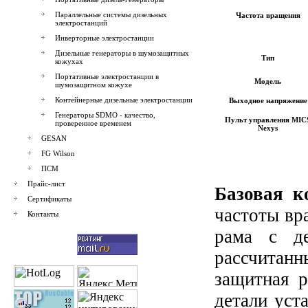
Параллельные системы дизельных
Частота вращения
электростанций
Инверторные электростанции
Дизельные генераторы в шумозащитных
Тип
кожухах
Портативные электростанции в
Модель
шумозащитном кожухе
Контейнерные дизельные электростанции
Выходное напряжение
Генераторы SDMO - качество,
Пульт управления
MIC
проверенное временем
Nexys
GESAN
FG Wilson
ПСМ
Прайс-лист
Базовая к
Сертификаты
частоты вр
Контакты
рама с д
рассчитан
защитная 
детали уст