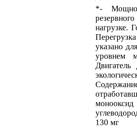
*- Мощно
резервног
нагрузке. 
Перегрузк
указано дл
уровнем м
Двигатель
экологич
Содержани
отработавш
монооксид
углеводоро
130 мг