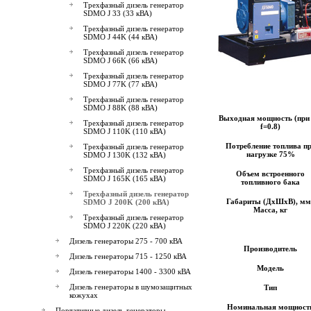
Трехфазный дизель генератор
SDMO J 33 (33 кВА)
Трехфазный дизель генератор
SDMO J 44K (44 кВА)
Трехфазный дизель генератор
SDMO J 66K (66 кВА)
Трехфазный дизель генератор
SDMO J 77K (77 кВА)
Трехфазный дизель генератор
SDMO J 88K (88 кВА)
Выходная мощность (при 
Трехфазный дизель генератор
f=0.8)
SDMO J 110K (110 кВА)
Потребление топлива п
Трехфазный дизель генератор
нагрузке 75%
SDMO J 130K (132 кВА)
Трехфазный дизель генератор
Объем встроенного
SDMO J 165K (165 кВА)
топливного бака
Трехфазный дизель генератор
Габариты (ДхШхВ), мм 
SDMO J 200K (200 кВА)
Масса, кг
Трехфазный дизель генератор
SDMO J 220K (220 кВА)
Дизель генераторы 275 - 700 кВА
Производитель
Дизель генераторы 715 - 1250 кВА
Модель
Дизель генераторы 1400 - 3300 кВА
Дизель генераторы в шумозащитных
Тип
кожухах
Номинальная мощност
Портативные дизель-генераторы