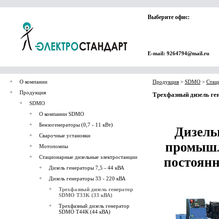
Выберите офис:
E-mail: 9264794@mail.ru
О компании
Продукция
>
SDMO
>
Стац
Продукция
Трехфазный дизель ге
SDMO
О компании SDMO
Бензогенераторы (0,7 - 11 кВт)
Дизель
Сварочные установки
промышл
Мотопомпы
Стационарные дизельные электростанции
постоянн
Дизель генераторы 7,5 - 44 кВА
Дизель генераторы 33 - 220 кВА
Трехфазный дизель генератор
SDMO T33K (33 кВА)
Трехфазный дизель генератор
SDMO Т44К (44 кВА)