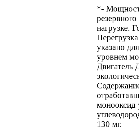
*- Мощност
резервного
нагрузке. Г
Перегрузка
указано дл
уровнем мор
Двигатель 
экологичес
Содержание
отработавш
монооксид 
углеводоро
130 мг.