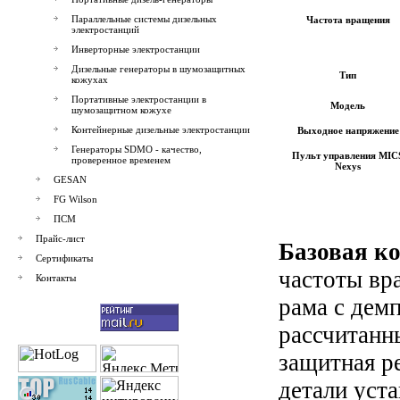
Параллельные системы дизельных
Частота вращения
электростанций
Инверторные электростанции
Дизельные генераторы в шумозащитных
Тип
кожухах
Портативные электростанции в
Модель
шумозащитном кожухе
Контейнерные дизельные электростанции
Выходное напряжение
Генераторы SDMO - качество,
Пульт управления
MIC
проверенное временем
Nexys
GESAN
FG Wilson
ПСМ
Прайс-лист
Базовая к
Сертификаты
частоты вр
Контакты
рама с дем
рассчитанн
защитная р
детали уста