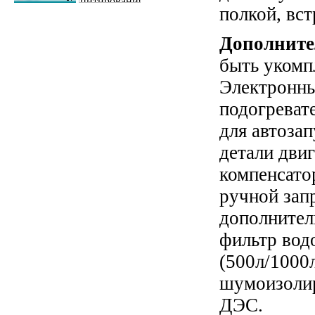
полкой, вс
Дополните
быть укомп
Электронны
подогреват
для автозап
детали двиг
компенсато
ручной зап
дополнител
фильтр вод
(500л/1000
шумоизоли
ДЭС
.