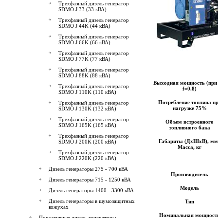
Трехфазный дизель генератор
SDMO J 33 (33 кВА)
Трехфазный дизель генератор
SDMO J 44K (44 кВА)
Трехфазный дизель генератор
SDMO J 66K (66 кВА)
Трехфазный дизель генератор
SDMO J 77K (77 кВА)
Трехфазный дизель генератор
SDMO J 88K (88 кВА)
Выходная мощность (при 
Трехфазный дизель генератор
f=0.8)
SDMO J 110K (110 кВА)
Потребление топлива п
Трехфазный дизель генератор
нагрузке 75%
SDMO J 130K (132 кВА)
Трехфазный дизель генератор
Объем встроенного
SDMO J 165K (165 кВА)
топливного бака
Трехфазный дизель генератор
Габариты (ДхШхВ), мм 
SDMO J 200K (200 кВА)
Масса, кг
Трехфазный дизель генератор
SDMO J 220K (220 кВА)
Дизель генераторы 275 - 700 кВА
Производитель
Дизель генераторы 715 - 1250 кВА
Модель
Дизель генераторы 1400 - 3300 кВА
Дизель генераторы в шумозащитных
Тип
кожухах
Номинальная мощност
Портативные дизель-генераторы