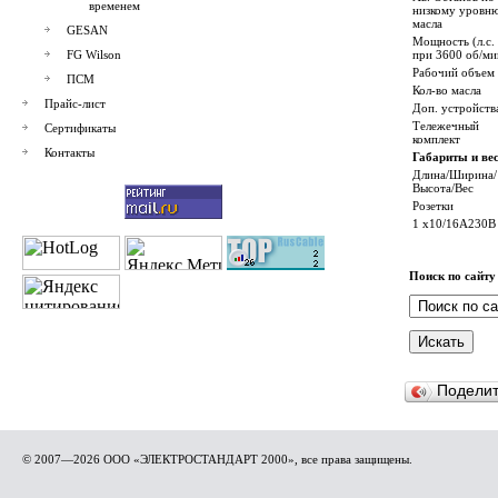
временем
низкому уровн
масла
GESAN
Мощность (л.с.
FG Wilson
при 3600 об/ми
Рабочий объем
ПСМ
Кол-во масла
Прайс-лист
Доп. устройств
Тележечный
Сертификаты
комплект
Контакты
Габариты и ве
Длина/Ширина/
Высота/Вес
Розетки
1 x10/16A230В 
Поиск по сайту
Подели
© 2007—2026 ООО «ЭЛЕКТРОСТАНДАРТ 2000», все права защищены.