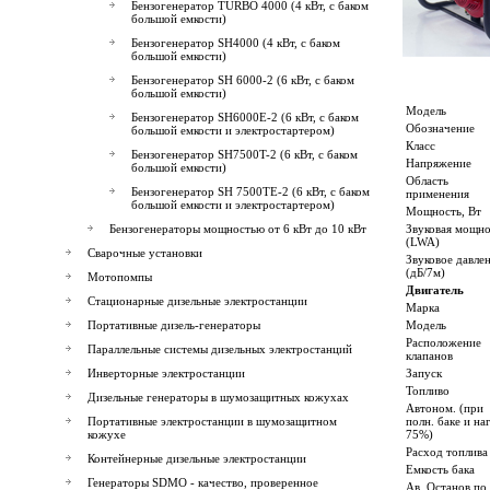
Бензогенератор TURBO 4000 (4 кВт, с баком
большой емкости)
Бензогенератор SH4000 (4 кВт, с баком
большой емкости)
Бензогенератор SH 6000-2 (6 кВт, с баком
большой емкости)
Модель
Бензогенератор SH6000E-2 (6 кВт, с баком
Обозначение
большой емкости и электростартером)
Класс
Бензогенератор SH7500T-2 (6 кВт, с баком
Напряжение
большой емкости)
Область
Бензогенератор SH 7500TE-2 (6 кВт, с баком
применения
большой емкости и электростартером)
Мощность, Вт
Бензогенераторы мощностью от 6 кВт до 10 кВт
Звуковая мощно
(LWA)
Сварочные установки
Звуковое давле
(дБ/7м)
Мотопомпы
Двигатель
Стационарные дизельные электростанции
Марка
Портативные дизель-генераторы
Модель
Расположение
Параллельные системы дизельных электростанций
клапанов
Инверторные электростанции
Запуск
Топливо
Дизельные генераторы в шумозащитных кожухах
Автоном. (при
Портативные электростанции в шумозащитном
полн. баке и на
кожухе
75%)
Расход топлива
Контейнерные дизельные электростанции
Емкость бака
Генераторы SDMO - качество, проверенное
Ав. Останов по