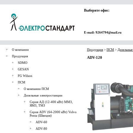
Выберите офис:
E-mail: 9264794@mail.ru
О компании
Продукция
>
ПСМ
>
Дизельные
Продукция
ADV-120
SDMO
GESAN
FG Wilson
ПСМ
О компании ПСМ
Дизельные электростанции
Серия АД (12-400 кВт) ММЗ,
ЯМЗ, ТМЗ
Серия ADV (64-2000 кВт) Volvo
Penta (Швеция)
ADV-60
ADV-80