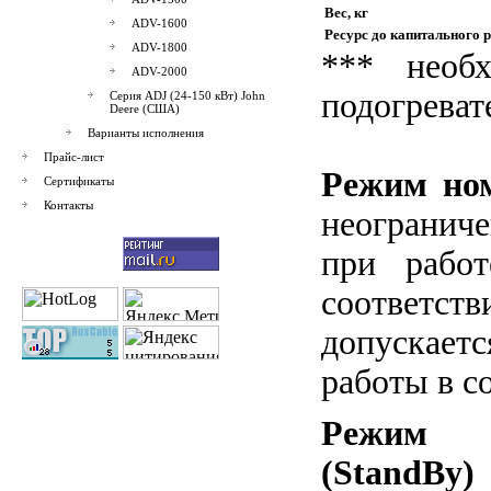
Вес, кг
ADV-1600
Ресурс до капитального р
ADV-1800
*** необх
ADV-2000
подогреват
Серия ADJ (24-150 кВт) John
Deere (США)
Варианты исполнения
Прайс-лист
Режим ном
Сертификаты
Контакты
неогранич
при рабо
соответст
допускаетс
работы в с
Режим 
(StandBy)