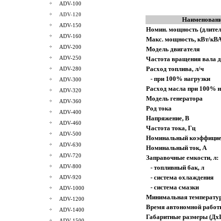
ADV-100
ADV-120
Наименовани
ADV-150
Номин. мощность (длител
ADV-160
Макс. мощность, кВт/кВ
ADV-200
Модель двигателя
ADV-250
Частота вращения вала д
Расход топлива, л/ч
ADV-280
- при 100% нагрузки
ADV-300
Расход масла при 100% н
ADV-320
Модель генератора
ADV-360
Род тока
ADV-400
Напряжение, В
ADV-460
Частота тока, Гц
ADV-500
Номинальный коэффицие
ADV-630
Номинальный ток, А
ADV-720
Заправочные емкости, л:
ADV-800
- топливный бак, л
- система охлаждения
ADV-920
- система смазки
ADV-1000
Минимальная температур
ADV-1200
Время автономной работ
ADV-1400
Габаритные размеры (Дх
ADV-1500