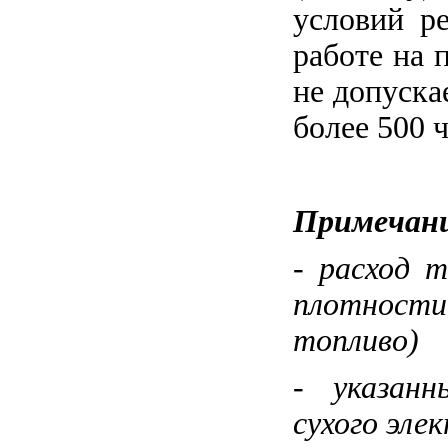
условий р
работе на 
не допуска
более 500 
Примечани
- расход 
плотности
топливо)
- указан
сухого эле