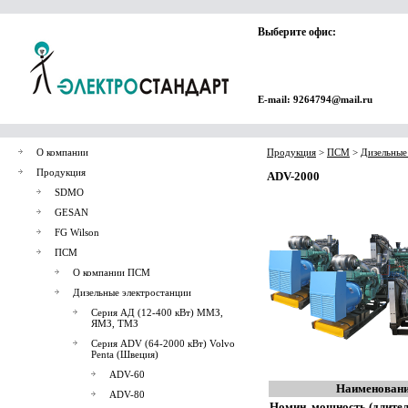
Выберите офис:
E-mail: 9264794@mail.ru
О компании
Продукция
>
ПСМ
>
Дизельные
Продукция
ADV-2000
SDMO
GESAN
FG Wilson
ПСМ
О компании ПСМ
Дизельные электростанции
Серия АД (12-400 кВт) ММЗ,
ЯМЗ, ТМЗ
Серия ADV (64-2000 кВт) Volvo
Penta (Швеция)
ADV-60
Наименовани
ADV-80
Номин. мощность (длител