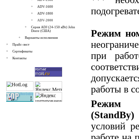
ADV-1600
подогреват
ADV-1800
ADV-2000
Серия ADJ (24-150 кВт) John
Режим ном
Deere (США)
Варианты исполнения
неогранич
Прайс-лист
Сертификаты
при рабо
Контакты
соответст
допускаетс
работы в с
Режим 
(StandBy)
условий р
работе на 