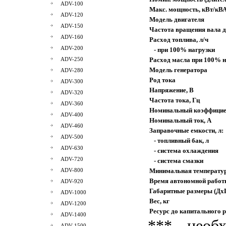
ADV-100
Макс. мощность, кВт/кВ
ADV-120
Модель двигателя
ADV-150
Частота вращения вала д
ADV-160
Расход топлива, л/ч
ADV-200
- при 100% нагрузки
ADV-250
Расход масла при 100% н
Модель генератора
ADV-280
Род тока
ADV-300
Напряжение, В
ADV-320
Частота тока, Гц
ADV-360
Номинальный коэффицие
ADV-400
Номинальный ток, А
ADV-460
Заправочные емкости, л:
ADV-500
- топливный бак, л
ADV-630
- система охлаждения
ADV-720
- система смазки
ADV-800
Минимальная температур
Время автономной работ
ADV-920
Габаритные размеры (Дх
ADV-1000
Вес, кг
ADV-1200
Ресурс до капитального р
ADV-1400
*** необх
ADV-1500