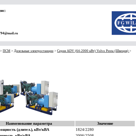
фис:
794@mail.ru
>
ПСМ
>
Дизельные электростанции
>
Серия ADV (64-2000 кВт) Volvo Penta (Швеция)
>
0
Наименование параметра
Значение
ощность (длител.), кВт/кВА
1824/2280
щность, кВт/кВА
2006/2508