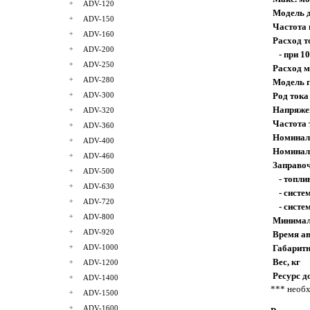
ADV-120
Модель 
ADV-150
Частота 
ADV-160
Расход т
ADV-200
- при 1
ADV-250
Расход м
ADV-280
Модель 
ADV-300
Род тока
Напряже
ADV-320
Частота 
ADV-360
Номинал
ADV-400
Номинал
ADV-460
Заправоч
ADV-500
- топлив
ADV-630
- систе
ADV-720
- систем
ADV-800
Минималь
ADV-920
Время ав
ADV-1000
Габарит
Вес, кг
ADV-1200
Ресурс д
ADV-1400
*** необх
ADV-1500
ADV-1600