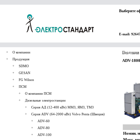
Выберите о
E-mail: 9264
О компании
Продукция
Продукция
ADV-180
SDMO
GESAN
FG Wilson
ПСМ
О компании ПСМ
Дизельные электростанции
Серия АД (12-400 кВт) ММЗ, ЯМЗ, ТМЗ
Серия ADV (64-2000 кВт) Volvo Penta (Швеция)
ADV-60
ADV-80
Номин. м
ADV-100
Макс. мо