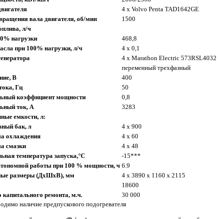
двигателя
4 x Volvo Penta TAD1642GE
вращения вала двигателя, об/мин
1500
оплива, л/ч
00% нагрузки
468,8
асла при 100% нагрузки, л/ч
4 x 0,1
генератора
4 x Marathon Electric 573RSL4032
переменный трехфазный
ние, В
400
тока, Гц
50
ьный коэффициент мощности
0,8
ьный ток, А
3283
ные емкости, л:
ный бак, л
4 x 900
ма охлаждения
4 x 60
а смазки
4 x 48
ная температура запуска,°C
-15***
тономной работы при 100 % мощности, ч
6.9
ные размеры (ДхШхВ), мм
4 x 3890 x 1160 x 2115
18600
о капитального ремонта, м.ч.
30 000
одимо наличие предпускового подогревателя