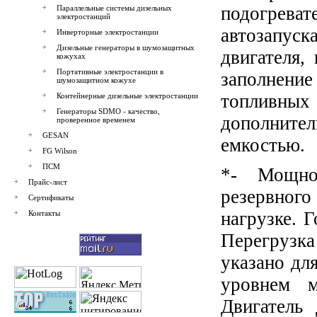
подогрева
Параллельные системы дизельных
электростанций
автозапуск
Инверторные электростанции
Дизельные генераторы в шумозащитных
двигателя,
кожухах
Портативные электростанции в
заполнен
шумозащитном кожухе
топливны
Контейнерные дизельные электростанции
Генераторы SDMO - качество,
дополните
проверенное временем
GESAN
емкостью.
FG Wilson
ПСМ
*- Мощно
Прайс-лист
резервног
Сертификаты
нагрузке. 
Контакты
Перегрузк
указано дл
уровнем м
Двигатель