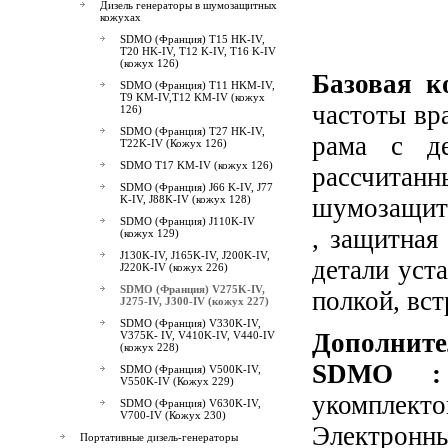
Дизель генераторы в шумозащитных
кожухах
SDMO (Франция) T15 HK-IV,
T20 HK-IV, T12 K-IV, T16 K-IV
(кожух 126)
Базовая к
SDMO (Франция) T11 HKМ-IV,
T9 KМ-IV,T12 KМ-IV (кожух
частоты вр
126)
SDMO (Франция) T27 HK-IV,
рама с д
T22K-IV (Кожух 126)
SDMO T17 KМ-IV (кожух 126)
рассчитан
SDMO (Франция) J66 K-IV, J77
K-IV, J88K-IV (кожух 128)
шумозащит
SDMO (Франция) J110K-IV
, защитная
(кожух 129)
J130K-IV, J165K-IV, J200K-IV,
детали уста
J220K-IV (кожух 226)
SDMO (Франция) V275K-IV,
полкой, вс
J275-IV, J300-IV (кожух 227)
SDMO (Франция) V330K-IV,
Дополни
V375K- IV, V410K-IV, V440-IV
(кожух 228)
SDMO
:
SDMO (Франция) V500K-IV,
V550K-IV (Кожух 229)
укомплект
SDMO (Франция) V630K-IV,
V700-IV (Кожух 230)
Электрон
Портативные дизель-генераторы