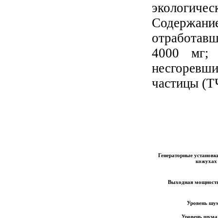
экологич
Содержани
отработавш
4000 мг; 
несгоревши
частицы (Т
Генераторные установ
кожухах
Выходная мощность 
Уровень шу
Уровень шума