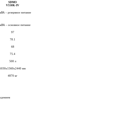
SDMO
V550K-IV
кВА – резервное питание
 кВА – основное питание
97
78.1
68
75.4
500 л
5030х1560х2440 мм
4870 кг
аждением