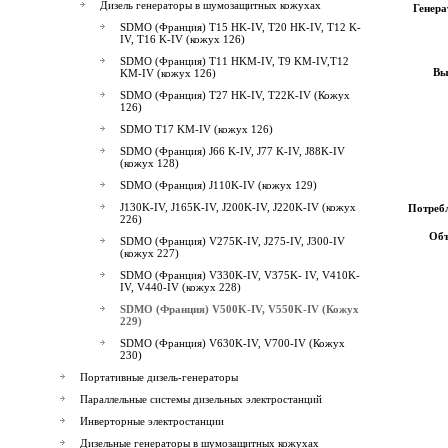
Дизель генераторы в шумозащитных кожухах
Генер
SDMO (Франция) T15 HK-IV, T20 HK-IV, T12 K-
IV, T16 K-IV (кожух 126)
SDMO (Франция) T11 HKМ-IV, T9 KМ-IV,T12
Вы
KМ-IV (кожух 126)
SDMO (Франция) T27 HK-IV, T22K-IV (Кожух
126)
SDMO T17 KМ-IV (кожух 126)
SDMO (Франция) J66 K-IV, J77 K-IV, J88K-IV
(кожух 128)
SDMO (Франция) J110K-IV (кожух 129)
J130K-IV, J165K-IV, J200K-IV, J220K-IV (кожух
Потребл
226)
Объ
SDMO (Франция) V275K-IV, J275-IV, J300-IV
(кожух 227)
SDMO (Франция) V330K-IV, V375K- IV, V410K-
IV, V440-IV (кожух 228)
SDMO (Франция) V500K-IV, V550K-IV (Кожух
229)
SDMO (Франция) V630K-IV, V700-IV (Кожух
230)
Портативные дизель-генераторы
Параллельные системы дизельных электростанций
Инверторные электростанции
Дизельные генераторы в шумозащитных кожухах