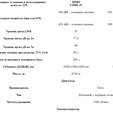
аторные установки в шумозащитных
SDMO
кожухах 229
V500K-IV
500 кВА – резервное питание
550 
ходная мощность (при cosj=0.8)
455 кВА – основное питание
500
Уровень шума LWA
97
Уровень шума дБ на 1м
77.6
68
Уровень шума дБ на 7м
ение топлива при нагрузке 75% (л/ч)
69.2
ем встроенного топливного бака
500 л
Габариты (ДхШхВ), мм
5030х1560х2440 мм
Масса, кг
4740 кг
Двигатель
Производитель
Volvo
Тип
Дизельный, с водяным охл
Частота вращения
1500 об/мин
Электрогенератор