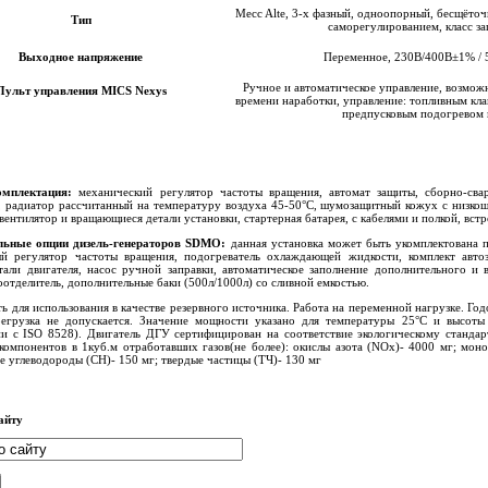
Mecc Alte, 3-х фазный, одноопорный, бесщёто
Тип
саморегулированием, класс з
Выходное напряжение
Переменное, 230В/400В±1% / 
Ручное и автоматическое управление, возможн
Пульт управления
MICS Nexys
времени наработки, управление: топливным кла
предпусковым подогревом 
омплектация:
механический регулятор частоты вращения, автомат защиты, сборно-св
 радиатор рассчитанный на температуру воздуха 45-50°C, шумозащитный кожух с низко
вентилятор и вращающиеся детали установки, стартерная батарея, с кабелями и полкой, вст
льные опции
дизель-генераторов SDMO
:
данная установка может быть укомплектована 
й регулятор частоты вращения, подогреватель охлаждающей жидкости, комплект автоз
тали двигателя, насос ручной заправки, автоматическое заполнение дополнительного и 
оотделитель, дополнительные баки (500л/1000л) со сливной емкостью.
ь для использования в качестве резервного источника. Работа на переменной нагрузке. Год
егрузка не допускается. Значение мощности указано для температуры 25°С и высот
ии с ISO 8528). Двигатель ДГУ сертифицирован на соответствие экологическому станда
компонентов в 1куб.м отработавших газов(не более): окислы азота (NOx)- 4000 мг; моно
е углеводороды (СН)- 150 мг; твердые частицы (ТЧ)- 130 мг
айту