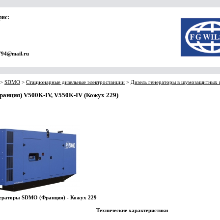
фис:
794@mail.ru
>
SDMO
>
Стационарные дизельные электростанции
>
Дизель генераторы в шумозащитных
анция) V500K-IV, V550K-IV (Кожух 229)
нераторы SDMO
(Франция) - Кожух 229
Технические характеристики