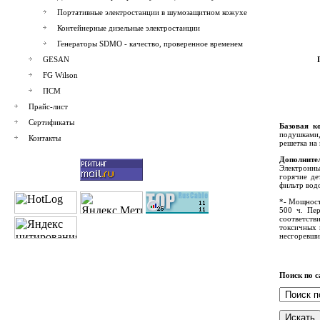
Портативные электростанции в шумозащитном кожухе
Контейнерные дизельные электростанции
Генераторы SDMO - качество, проверенное временем
GESAN
FG Wilson
ПСМ
Прайс-лист
Сертификаты
Базовая к
подушками,
Контакты
решетка на 
Дополните
Электронны
горячие де
фильтр вод
*- Мощност
500 ч. Пер
соответств
токсичных 
несгоревши
Поиск по с