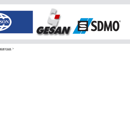
 кожухах
>