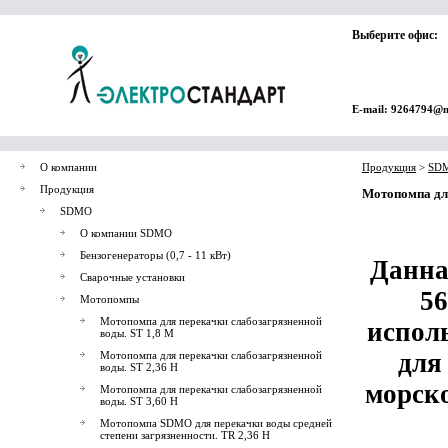
Выберите офис:
E-mail: 9264794@m
О компании
Продукция
>
SD
Продукция
Мотопомпа дл
SDMO
О компании SDMO
Бензогенераторы (0,7 - 11 кВт)
Данна
Сварочные установки
56
Мотопомпы
Мотопомпа для перекачки слабозагрязненной
исполь
воды. ST 1,8 M
для
Мотопомпа для перекачки слабозагрязненной
воды. ST 2,36 H
морско
Мотопомпа для перекачки слабозагрязненной
воды. ST 3,60 H
Мотопомпа SDMO для перекачки воды средней
степени загрязненности. TR 2,36 H