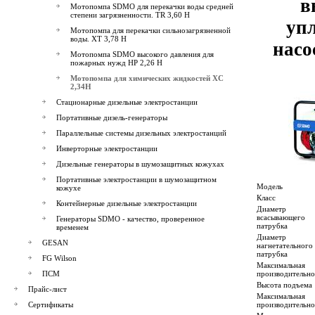
в
Мотопомпа SDMO для перекачки воды средней
степени загрязненности. TR 3,60 H
уп
Мотопомпа для перекачки сильнозагрязненной
воды. XT 3,78 H
насо
Мотопомпа SDMO высокого давления для
пожарных нужд НР 2,26 H
Мотопомпа для химических жидкостей XC
2,34Н
Стационарные дизельные электростанции
Портативные дизель-генераторы
Параллельные системы дизельных электростанций
Инверторные электростанции
Дизельные генераторы в шумозащитных кожухах
Портативные электростанции в шумозащитном
Модель
кожухе
Класс
Контейнерные дизельные электростанции
Диаметр
всасывающего
Генераторы SDMO - качество, проверенное
патрубка
временем
Диаметр
GESAN
нагнетательного
патрубка
FG Wilson
Максимальная
ПСМ
производительно
Высота подъема
Прайс-лист
Максимальная
Сертификаты
производительно