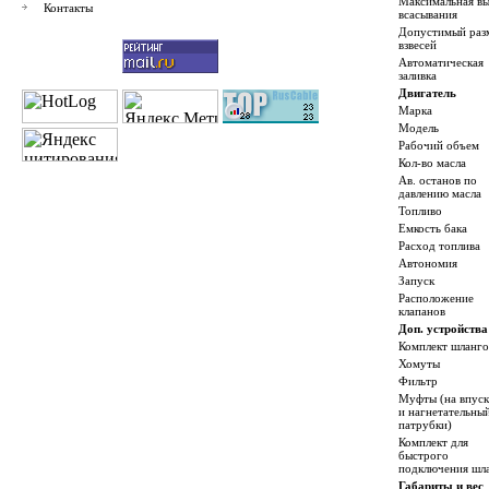
Максимальная вы
Контакты
всасывания
Допустимый раз
взвесей
Автоматическая
заливка
Двигатель
Марка
Модель
Рабочий объем
Кол-во масла
Ав. останов по
давлению масла
Топливо
Емкость бака
Расход топлива
Автономия
Запуск
Расположение
клапанов
Доп. устройства
Комплект шланго
Хомуты
Фильтр
Муфты (на впус
и нагнетательны
патрубки)
Комплект для
быстрого
подключения шл
Габариты и вес