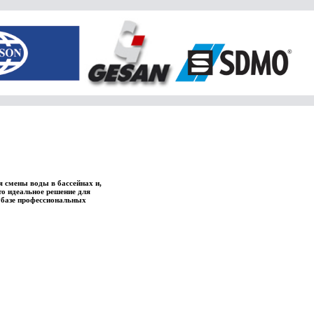
я смены воды в бассейнах и,
то идеальное решение для
а базе профессиональных