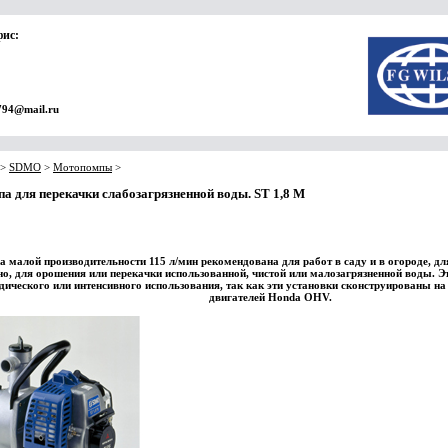
фис:
794@mail.ru
>
SDMO
>
Мотопомпы
>
а для перекачки слабозагрязненной воды. ST 1,8 M
 малой производительности 115 л/мин рекомендована для работ в саду и в огороде, дл
но, для орошения или перекачки использованной, чистой или малозагрязненной воды. Э
дического или интенсивного использования, так как эти установки сконструированы н
двигателей Honda OHV.