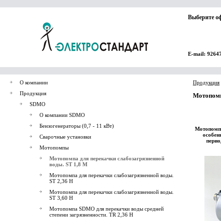
Выберите о
E-mail: 9264
О компании
Продукция
Продукция
Мотопомп
SDMO
О компании SDMO
Бензогенераторы (0,7 - 11 кВт)
Мотопомпа
особен
Сварочные установки
перио
Мотопомпы
Мотопомпа для перекачки слабозагрязненной
воды. ST 1,8 M
Мотопомпа для перекачки слабозагрязненной воды.
ST 2,36 H
Мотопомпа для перекачки слабозагрязненной воды.
ST 3,60 H
Мотопомпа SDMO для перекачки воды средней
степени загрязненности. TR 2,36 H