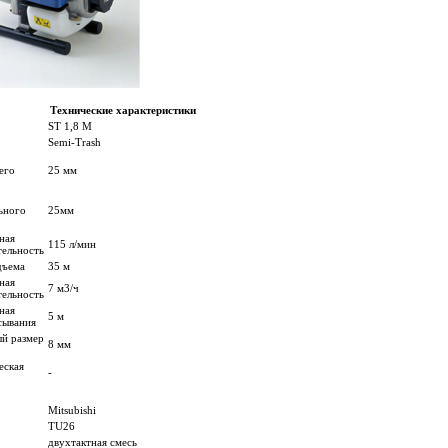
Технические характеристики
ST 1,8 M
Semi-Trash
его
25 мм
ьного
25мм
ная
115 л/мин
тельность
дъема
35 м
ная
7 м3/ч
тельность
ная
5 м
сывания
й размер
8 мм
еская
-
Mitsubishi
TU26
двухтактная смесь