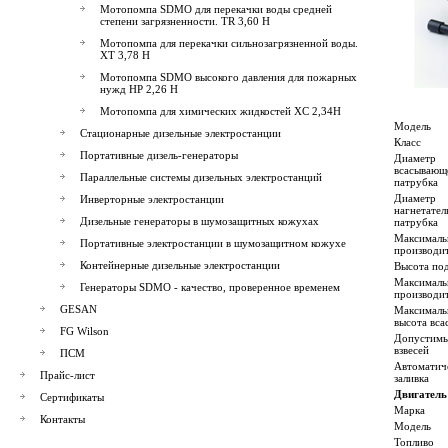
Мотопомпа SDMO для перекачки воды средней
степени загрязненности. TR 3,60 H
Мотопомпа для перекачки сильнозагрязненной воды.
XT 3,78 H
Мотопомпа SDMO высокого давления для пожарных
нужд НР 2,26 H
Мотопомпа для химических жидкостей XC 2,34Н
Модель
Стационарные дизельные электростанции
Класс
Портативные дизель-генераторы
Диаметр
всасывающ
Параллельные системы дизельных электростанций
патрубка
Диаметр
Инверторные электростанции
нагнетател
Дизельные генераторы в шумозащитных кожухах
патрубка
Максималь
Портативные электростанции в шумозащитном кожухе
производи
Контейнерные дизельные электростанции
Высота по
Максималь
Генераторы SDMO - качество, проверенное временем
производи
GESAN
Максималь
высота вса
FG Wilson
Допустимы
взвесей
ПСМ
Автоматич
Прайс-лист
заливка
Двигатель
Сертификаты
Марка
Контакты
Модель
Топливо