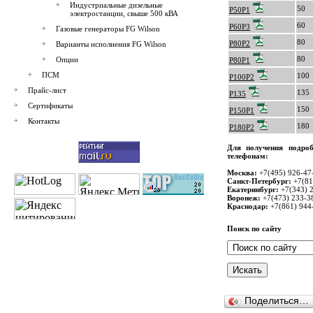
Индустриальные дизельные
50
P50P1
электростанции, свыше 500 кВА
60
P60P3
Газовые генераторы FG Wilson
80
P80P2
Варианты исполнения FG Wilson
80
Опции
P80P1
ПСМ
100
P100P2
Прайс-лист
135
P135
Сертификаты
150
P150P1
Контакты
180
P180P2
Для получения подро
телефонам:
Москва:
+7(495) 926-47
Санкт-Петербург:
+7(81
Екатеринбург:
+7(343) 
Воронеж:
+7(473) 233-3
Краснодар:
+7(861) 944
Поиск по сайту
Поделиться…