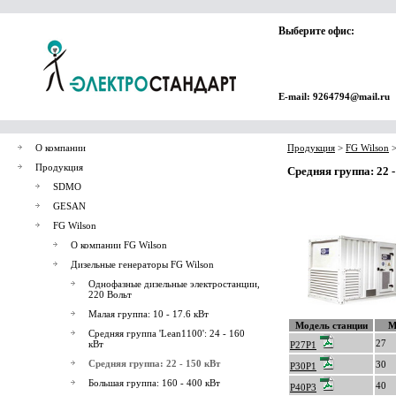
Выберите офис:
E-mail: 9264794@mail.ru
О компании
Продукция
>
FG Wilson
Продукция
Средняя группа: 22 -
SDMO
GESAN
FG Wilson
О компании FG Wilson
Дизельные генераторы FG Wilson
Однофазные дизельные электростанции,
220 Вольт
Малая группа: 10 - 17.6 кВт
Модель станции
М
Средняя группа 'Lean1100': 24 - 160
27
кВт
P27P1
Средняя группа: 22 - 150 кВт
30
P30P1
Большая группа: 160 - 400 кВт
40
P40P3