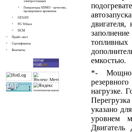
электростанции
подогреват
Генераторы SDMO - качество,
проверенное временем
автозапуск
GESAN
двигателя,
FG Wilson
ПСМ
заполнени
Прайс-лист
топливны
Сертификаты
дополните
Контакты
емкостью.
*- Мощнос
резервног
нагрузке. Г
Перегрузка
указано дл
уровнем м
Двигатель 