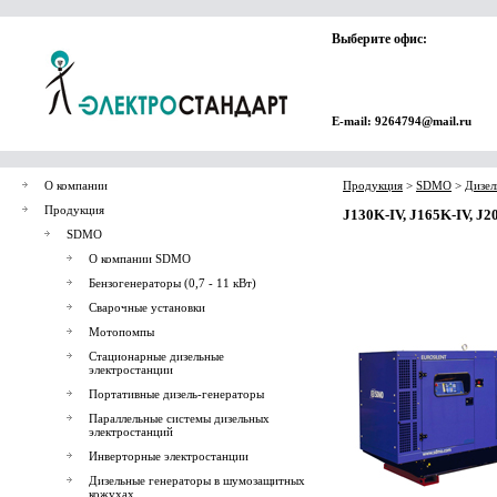
Выберите офис:
E-mail: 9264794@mail.ru
О компании
Продукция
>
SDMO
>
Дизел
Продукция
J130K-IV, J165K-IV, J2
SDMO
О компании SDMO
Бензогенераторы (0,7 - 11 кВт)
Сварочные установки
Мотопомпы
Стационарные дизельные
электростанции
Портативные дизель-генераторы
Параллельные системы дизельных
электростанций
Инверторные электростанции
Дизельные генераторы в шумозащитных
кожухах