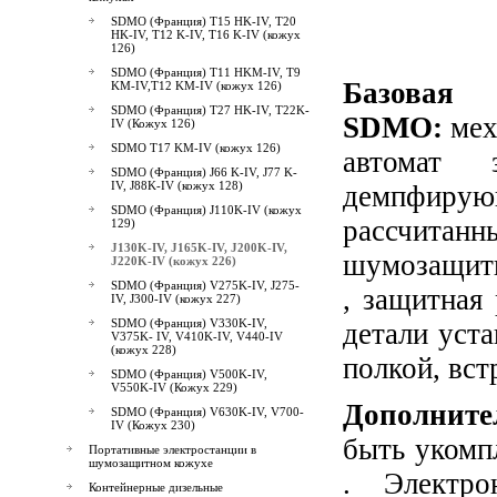
SDMO (Франция) T15 HK-IV, T20
HK-IV, T12 K-IV, T16 K-IV (кожух
126)
SDMO (Франция) T11 HKМ-IV, T9
Базовая
KМ-IV,T12 KМ-IV (кожух 126)
SDMO (Франция) T27 HK-IV, T22K-
SDMO
:
мех
IV (Кожух 126)
SDMO T17 KМ-IV (кожух 126)
автомат 
SDMO (Франция) J66 K-IV, J77 K-
IV, J88K-IV (кожух 128)
демпфир
SDMO (Франция) J110K-IV (кожух
рассчитанн
129)
J130K-IV, J165K-IV, J200K-IV,
шумозащит
J220K-IV (кожух 226)
SDMO (Франция) V275K-IV, J275-
, защитная
IV, J300-IV (кожух 227)
SDMO (Франция) V330K-IV,
детали уста
V375K- IV, V410K-IV, V440-IV
(кожух 228)
полкой, вс
SDMO (Франция) V500K-IV,
V550K-IV (Кожух 229)
Дополните
SDMO (Франция) V630K-IV, V700-
IV (Кожух 230)
быть укомп
Портативные электростанции в
шумозащитном кожухе
. Электро
Контейнерные дизельные