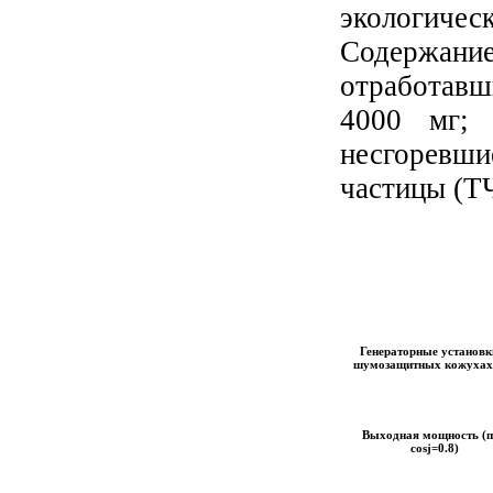
экологич
Содержани
отработавши
4000 мг; 
несгоревши
частицы (ТЧ
Генераторные установк
шумозащитных кожухах
Выходная мощность (
cosj=0.8)