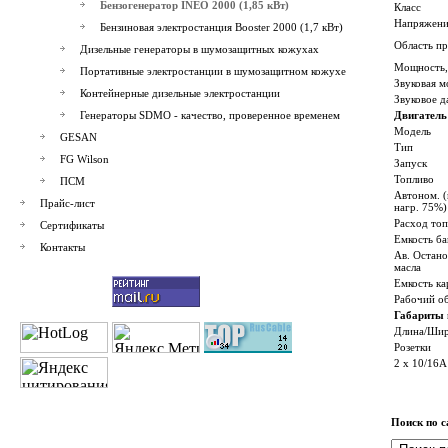
Бензогенератор INEO 2000 (1,85 кВт)
Класс
Напряжени
Бензиновая электростанция Booster 2000 (1,7 кВт)
Область п
Дизельные генераторы в шумозащитных кожухах
Мощность,
Портативные электростанции в шумозащитном кожухе
Звуковая 
Контейнерные дизельные электростанции
Звуковое д
Генераторы SDMO - качество, проверенное временем
Двигатель
Модель
GESAN
Тип
FG Wilson
Запуск
Топливо
ПСМ
Автоном. (
Прайс-лист
нагр. 75%)
Расход топ
Сертификаты
Емкость ба
Контакты
Ав. Остано
масла
Емкость ка
Рабочий о
Габариты 
Длина/Шир
Розетки
2 x 10/16A
Поиск по с