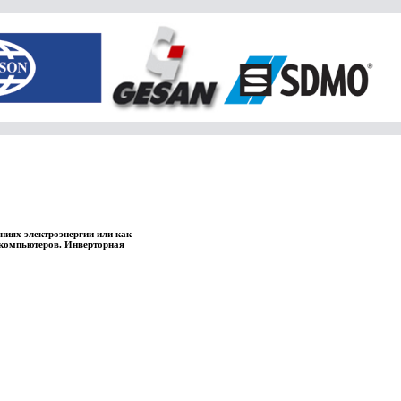
ниях электроэнергии или как
 компьютеров. Инверторная