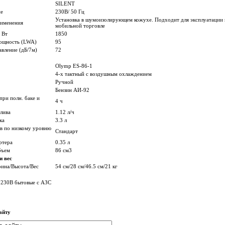
SILENT
е
230В/ 50 Гц
Установка в шумоизолирующем кожухе. Подходит для эксплуатации в
рименения
мобильной торговле
 Вт
1850
мощность (LWA)
95
авление (дБ/7м)
72
Olymp ES-86-1
4-х тактный с воздушным охлаждением
Ручной
Бензин АИ-92
при полн. баке и
4 ч
лива
1.12 л/ч
ка
3.3 л
в по низкому уровню
Стандарт
ртера
0.35 л
бъем
86 см3
и вес
ина/Высота/Вес
54 см/28 см/46.5 см/21 кг
 230В бытовые с АЗС
айту