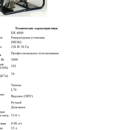
Технические характеристики
DX 4000
ие
Генераторная установка
DIESEL
е
230 В/ 50 Гц
Профессиональное использование
я
 Вт
3400
кая
102
(LWA)
79
дБ/7м)
Yanmar
L70
ние
Верхнее (OHV)
Ручной
Дизельное
(при
и нагр.
13.6 ч
лива
0.96 л/ч
ка
13 л