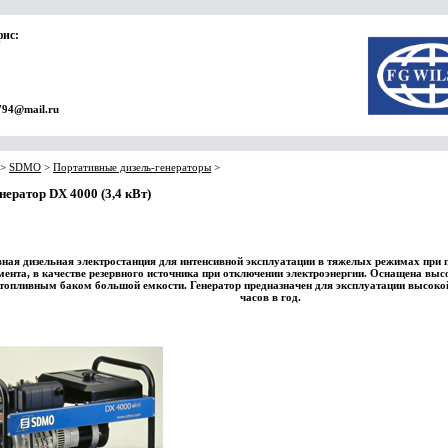
фис:
794@mail.ru
>
SDMO
>
Портативные дизель-генераторы
>
нератор DX 4000 (3,4 кВт)
ная дизельная электростанция для интенсивной эксплуатации в тяжелых режимах при 
мента, в качестве резервного источника при отключении электроэнергии. Оснащена в
топливным баком большой емкости. Генератор предназначен для эксплуатации высокой 
часов в год.