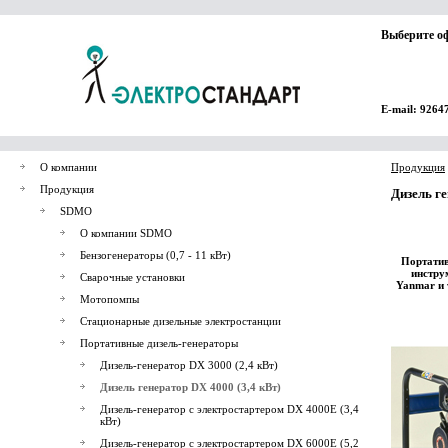
Выберите о
E-mail: 9264
О компании
Продукция
Продукция
Дизель ге
SDMO
О компании SDMO
Бензогенераторы (0,7 - 11 кВт)
Портатив
инстру
Сварочные установки
Yanmar и 
Мотопомпы
Стационарные дизельные электростанции
Портативные дизель-генераторы
Дизель-генератор DX 3000 (2,4 кВт)
Дизель генератор DX 4000 (3,4 кВт)
Дизель-генератор с электростартером DX 4000E (3,4
кВт)
Дизель-генератор с электростартером DX 6000E (5,2