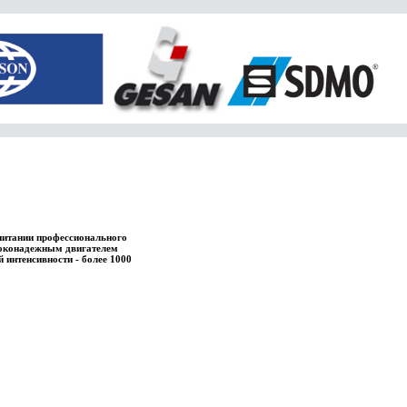
питании профессионального
ысоконадежным двигателем
интенсивности - более 1000