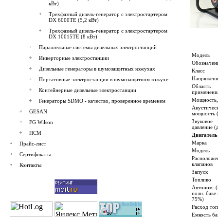
кВт)
Трехфазный дизель-генератор с электростартером
DX 6000TE (5,2 кВт)
Трехфазный дизель-генератор с электростартером
DX 10015TE (8 кВт)
Параллельные системы дизельных электростанций
Модель
Инверторные электростанции
Обозначен
Дизельные генераторы в шумозащитных кожухах
Класс
Напряжени
Портативные электростанции в шумозащитном кожухе
Область
Контейнерные дизельные электростанции
применени
Мощность,
Генераторы SDMO - качество, проверенное временем
Акустичес
GESAN
мощность 
Звуковое
FG Wilson
давление (
ПСМ
Двигатель
Марка
Прайс-лист
Модель
Сертификаты
Расположе
клапанов
Контакты
Запуск
Топливо
Автоном. 
полн. баке 
75%)
Расход топ
Емкость ба