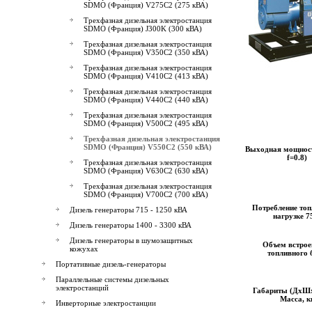
SDMO (Франция) V275C2 (275 кВА)
Трехфазная дизельная электростанция
SDMO (Франция) J300K (300 кВА)
Трехфазная дизельная электростанция
SDMO (Франция) V350C2 (350 кВА)
Трехфазная дизельная электростанция
SDMO (Франция) V410C2 (413 кВА)
Трехфазная дизельная электростанция
SDMO (Франция) V440C2 (440 кВА)
Трехфазная дизельная электростанция
SDMO (Франция) V500C2 (495 кВА)
Трехфазная дизельная электростанция
SDMO (Франция) V550C2 (550 кВА)
Выходная мощност
f=0.8)
Трехфазная дизельная электростанция
SDMO (Франция) V630C2 (630 кВА)
Трехфазная дизельная электростанция
SDMO (Франция) V700C2 (700 кВА)
Потребление топ
Дизель генераторы 715 - 1250 кВА
нагрузке 
Дизель генераторы 1400 - 3300 кВА
Дизель генераторы в шумозащитных
Объем встрое
кожухах
топливного 
Портативные дизель-генераторы
Параллельные системы дизельных
электростанций
Габариты (ДхШх
Масса, к
Инверторные электростанции