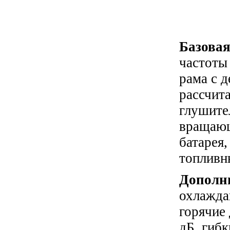
Базовая
частоты
рама с 
рассчит
глушите
вращающ
батарея,
топливн
Дополн
охлажда
горячие 
дБ, гиб