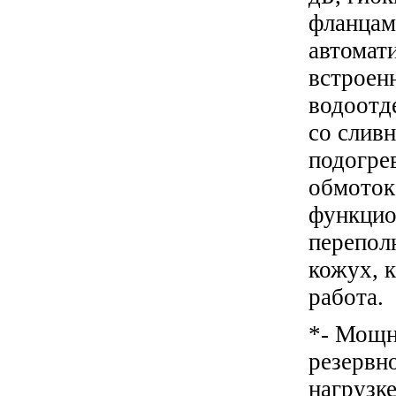
фланцам
автомат
встроен
водоотд
со слив
подогре
обмоток
функцио
перепол
кожух,
работа
.
*- Мощн
резервн
нагрузке