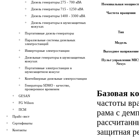
Дизель генераторы 275 - 700 кВА
Номинальная мощност
Дизель генераторы 715 - 1250 кВА
Частота вращения
Дизель генераторы 1400 - 3300 кВА
Дизель генераторы в шумозащитных
кожухах
Тип
Портативные дизель-генераторы
Параллельные системы дизельных
Модель
электростанций
Инверторные электростанции
Выходное напряжение
Дизельные генераторы в шумозащитных
Пульт управления
MIC
кожухах
Nexys
Портативные электростанции в
шумозащитном кожухе
Контейнерные дизельные электростанции
Генераторы SDMO - качество,
проверенное временем
Базовая к
GESAN
частоты вр
FG Wilson
ПСМ
рама с дем
Прайс-лист
рассчитанн
Сертификаты
защитная р
Контакты