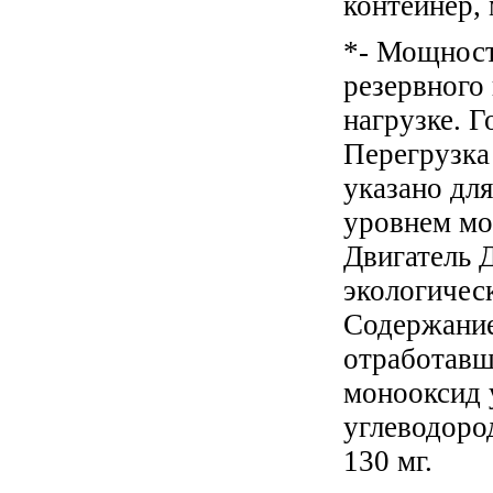
контейнер
,
*- Мощност
резервного
нагрузке. Г
Перегрузка
указано дл
уровнем мор
Двигатель 
экологичес
Содержание
отработавш
монооксид 
углеводоро
130 мг.