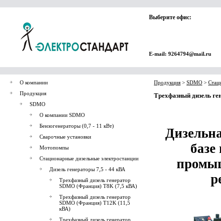
Выберите офис:
E-mail: 9264794@mail.ru
О компании
Продукция
>
SDMO
>
Стац
Продукция
Трехфазный дизель ге
SDMO
О компании SDMO
Бензогенераторы (0,7 - 11 кВт)
Дизельна
Сварочные установки
базе
Мотопомпы
Стационарные дизельные электростанции
промыш
Дизель генераторы 7,5 - 44 кВА
р
Трехфазный дизель генератор
SDMO (Франция) T8K (7,5 кВА)
Трехфазный дизель генератор
SDMO (Франция) T12K (11,5
кВА)
Трехфазный дизель генератор