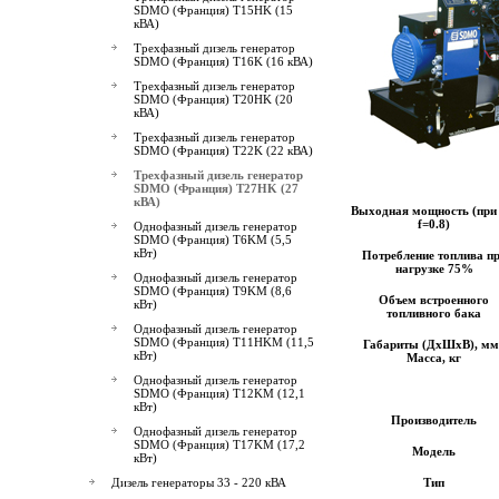
SDMO (Франция) T15HK (15
кВА)
Трехфазный дизель генератор
SDMO (Франция) T16K (16 кВА)
Трехфазный дизель генератор
SDMO (Франция) T20HK (20
кВА)
Трехфазный дизель генератор
SDMO (Франция) T22K (22 кВА)
Трехфазный дизель генератор
SDMO (Франция) T27HK (27
кВА)
Выходная мощность (при 
f=0.8)
Однофазный дизель генератор
SDMO (Франция) T6KM (5,5
кВт)
Потребление топлива п
нагрузке 75%
Однофазный дизель генератор
SDMO (Франция) T9KM (8,6
Объем встроенного
кВт)
топливного бака
Однофазный дизель генератор
SDMO (Франция) T11HKM (11,5
Габариты (ДхШхВ), мм 
кВт)
Масса, кг
Однофазный дизель генератор
SDMO (Франция) T12KM (12,1
кВт)
Производитель
Однофазный дизель генератор
SDMO (Франция) T17KM (17,2
Модель
кВт)
Дизель генераторы 33 - 220 кВА
Тип