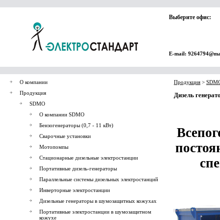
Выберите офис:
E-mail: 9264794@ma
О компании
Продукция
>
SDM
Продукция
Дизель генерат
SDMO
О компании SDMO
Бензогенераторы (0,7 - 11 кВт)
Всепог
Сварочные установки
постоя
Мотопомпы
Стационарные дизельные электростанции
сп
Портативные дизель-генераторы
Параллельные системы дизельных электростанций
Инверторные электростанции
Дизельные генераторы в шумозащитных кожухах
Портативные электростанции в шумозащитном
кожухе