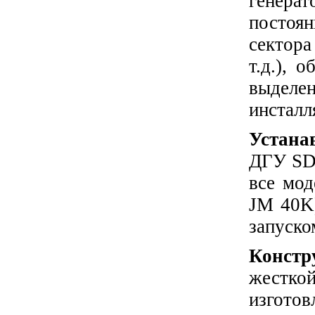
генера
постоян
сектор
т.д.), 
выдел
инсталл
Устана
ДГУ SD
все мо
JM 40K)
запуско
Констр
жестко
изгото