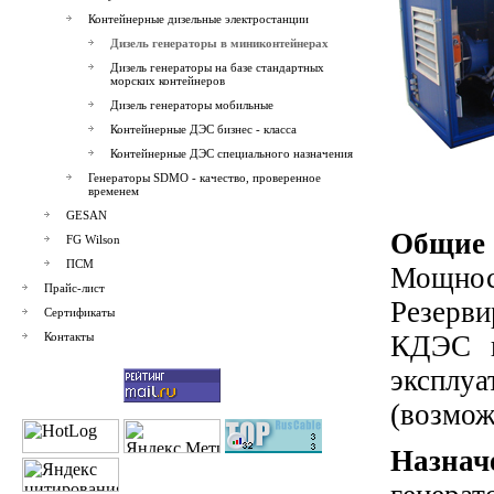
Контейнерные дизельные электростанции
Дизель генераторы в миниконтейнерах
Дизель генераторы на базе стандартных
морских контейнеров
Дизель генераторы мобильные
Контейнерные ДЭС бизнес - класса
Контейнерные ДЭС специального назначения
Генераторы SDMO - качество, проверенное
временем
GESAN
Общие
FG Wilson
ПСМ
Мощност
Прайс-лист
Резерви
Сертификаты
Контакты
КДЭС в
эксплу
(возмож
Назна