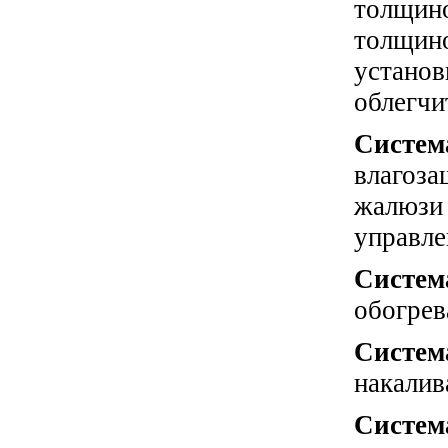
толщин
толщин
установ
облегчи
Систе
влагоз
жалюзи
управле
Систе
обогрев
Систе
накалив
Систем