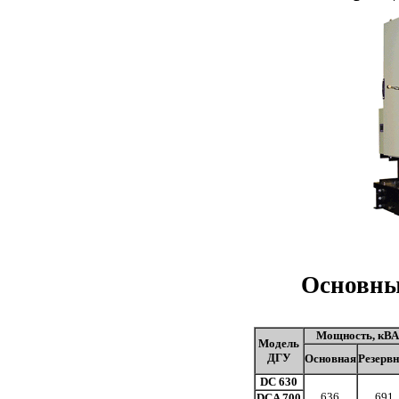
Основны
Мощность, кВ
Модель
ДГУ
Основная
Резерв
DC 630
636
691
DCA 700