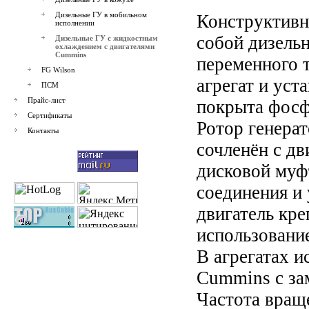
Дизельные ГУ в мобильном
Конструктивн
исполнении
собой дизельн
Дизельные ГУ с жидкостным
охлаждением с двигателями
Cummins
переменного 
FG Wilson
агрегат и уст
ПСМ
Прайс-лист
покрыта фосф
Сертификаты
Ротор генера
Контакты
сочленён с дв
дисковой муф
соединения и
двигатель кре
использовани
В агрегатах и
Cummins с за
Частота враще