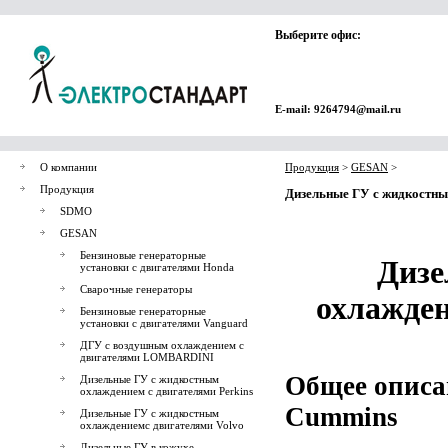
Выберите офис:
E-mail: 9264794@mail.ru
О компании
Продукция
>
GESAN
>
Продукция
Дизельные ГУ с жидкостны
SDMO
GESAN
Бензиновые генераторные
Дизе
установки с двигателями Honda
Сварочные генераторы
охлажде
Бензиновые генераторные
установки с двигателями Vanguard
ДГУ с воздушным охлаждением с
двигателями LOMBARDINI
Общее описа
Дизельные ГУ с жидкостным
охлаждением с двигателями Perkins
Cummins
Дизельные ГУ с жидкостным
охлаждениемс двигателями Volvo
Дизельные ГУ в кожухе